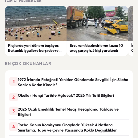
İLGILI HABERLER
Plajlarda yeni dönem başlıyor.
Erzurum’da zincirleme kaza: 10
İst
Bakanlık işgallere karşı devreye
araç çarpıştı, 5 kişi yaralandı
Oto
girecek
Çarp
EN ÇOK OKUNANLAR
1972 İrlanda Fotoğrafı Yeniden Gündemde Sevgilisi İçin Silaha
1
Sarılan Kadın Kimdir?
Okullar Hangi Tarihte Açılacak? 2026 Yılı Tatil Bilgileri
2
2026 Ocak Emeklilik Temel Maaş Hesaplama Tablosu ve
3
Bilgileri
Torba Kanun Komisyonu Onayladı: Yüksek Aidatlara
4
Sınırlama, Tapu ve Çevre Yasasında Köklü Değişiklikler