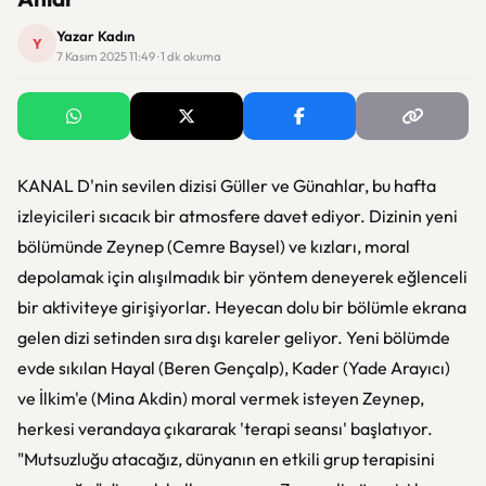
Yazar Kadın
Y
7 Kasım 2025 11:49 · 1 dk okuma
KANAL D'nin sevilen dizisi Güller ve Günahlar, bu hafta
izleyicileri sıcacık bir atmosfere davet ediyor. Dizinin yeni
bölümünde Zeynep (Cemre Baysel) ve kızları, moral
depolamak için alışılmadık bir yöntem deneyerek eğlenceli
bir aktiviteye girişiyorlar. Heyecan dolu bir bölümle ekrana
gelen dizi setinden sıra dışı kareler geliyor. Yeni bölümde
evde sıkılan Hayal (Beren Gençalp), Kader (Yade Arayıcı)
ve İlkim'e (Mina Akdin) moral vermek isteyen Zeynep,
herkesi verandaya çıkararak 'terapi seansı' başlatıyor.
"Mutsuzluğu atacağız, dünyanın en etkili grup terapisini