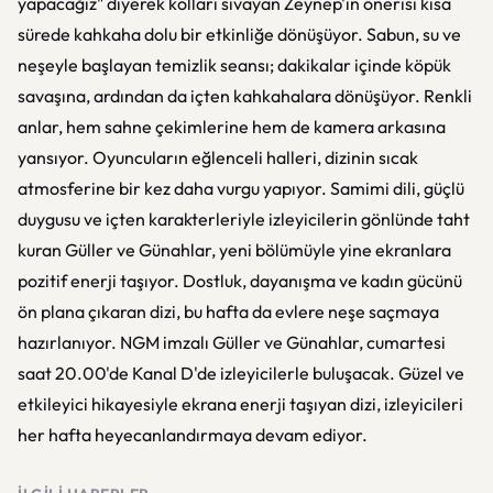
yapacağız" diyerek kolları sıvayan Zeynep'in önerisi kısa
sürede kahkaha dolu bir etkinliğe dönüşüyor. Sabun, su ve
neşeyle başlayan temizlik seansı; dakikalar içinde köpük
savaşına, ardından da içten kahkahalara dönüşüyor. Renkli
anlar, hem sahne çekimlerine hem de kamera arkasına
yansıyor. Oyuncuların eğlenceli halleri, dizinin sıcak
atmosferine bir kez daha vurgu yapıyor. Samimi dili, güçlü
duygusu ve içten karakterleriyle izleyicilerin gönlünde taht
kuran Güller ve Günahlar, yeni bölümüyle yine ekranlara
pozitif enerji taşıyor. Dostluk, dayanışma ve kadın gücünü
ön plana çıkaran dizi, bu hafta da evlere neşe saçmaya
hazırlanıyor. NGM imzalı Güller ve Günahlar, cumartesi
saat 20.00'de Kanal D'de izleyicilerle buluşacak. Güzel ve
etkileyici hikayesiyle ekrana enerji taşıyan dizi, izleyicileri
her hafta heyecanlandırmaya devam ediyor.