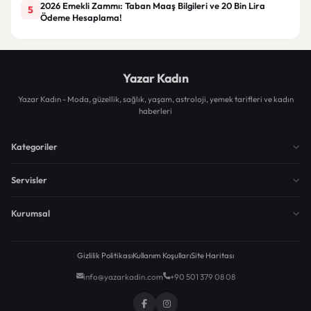
2026 Emekli Zammı: Taban Maaş Bilgileri ve 20 Bin Lira
5
Ödeme Hesaplama!
Yazar Kadın
Yazar Kadın - Moda, güzellik, sağlık, yaşam, astroloji, yemek tarifleri ve kadın
haberleri
Kategoriler
Servisler
Kurumsal
Gizlilik Politikası
Kullanım Koşulları
Site Haritası
info@yazarkadin.com
+90 501 379 08 08