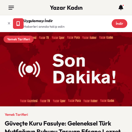
Yazar Kadın
Uygulamayı İndir
İndir
Haberleri anında takip edin
Yemek Tarifleri
Yemek Tarifleri
Güveçte Kuru Fasulye: Geleneksel Türk
Mutfağının Ruhunu Taşıyan Efsane Lezzet