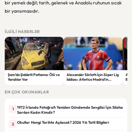
bir yemek değil; tarih, gelenek ve Anadolu ruhunun sıcak
bir yansımasıdır.
İLGILI HABERLER
Şam’da Şiddetli Patlama: Ölü ve
Alexander Sörloth İçin Süper Lig
Aka
Yaralılar Var
İddiası: Atletico Madrid’in
Ben
Bonservis Talebi Ortaya Çıktı
Gü
EN ÇOK OKUNANLAR
1972 İrlanda Fotoğrafı Yeniden Gündemde Sevgilisi İçin Silaha
1
Sarılan Kadın Kimdir?
Okullar Hangi Tarihte Açılacak? 2026 Yılı Tatil Bilgileri
2