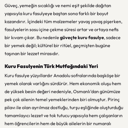
Güveç, yemeğin sıcaklığı ve nemi eşit şekilde dağıtan
yapısıyla kuru fasulyeye baştan sona farklı bir boyut
kazandırır. İçindeki tüm malzemeler yavaş yavaş pişerken,
fasulyelerin sosu içine çekme süresi artar ve ortaya nefis
bir kıvam çıkar. Bu nedenle
güveçte kuru fasulye
, sadece
bir yemek değil; kültürel bir ritüel, geçmişten bugüne
taşınan bir lezzet mirasıdır.
Kuru Fasulyenin Türk Mutfağındaki Yeri
Kuru fasulye yüzyıllardır Anadolu sofralarında başköşe bir
yemek olarak varlığını sürdürür. Hem ekonomik oluşu hem
de yüksek besin değeri nedeniyle, Osmanlı’dan günümüze
pek çok ailenin temel yemeklerinden biri olmuştur. Pirinç
pilavı ile olan ayrılmaz dostluğu, turşu eşliğinde oluşturduğu
tamamlayıcı lezzet ve tok tutucu yapısıyla hem çalışanların
hem öğrencilerin hem de büyük ailelerin bir numaralı