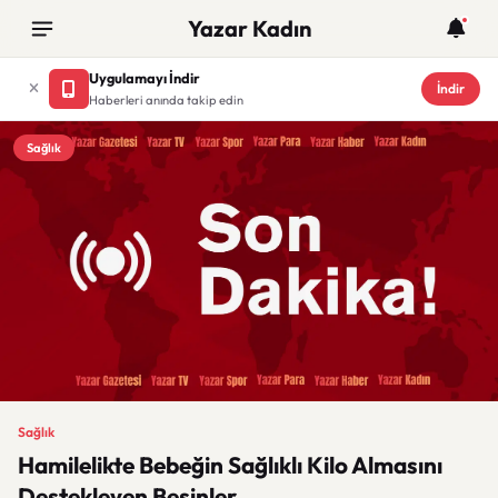
Yazar Kadın
Uygulamayı İndir
İndir
Haberleri anında takip edin
Sağlık
Sağlık
Hamilelikte Bebeğin Sağlıklı Kilo Almasını
Destekleyen Besinler