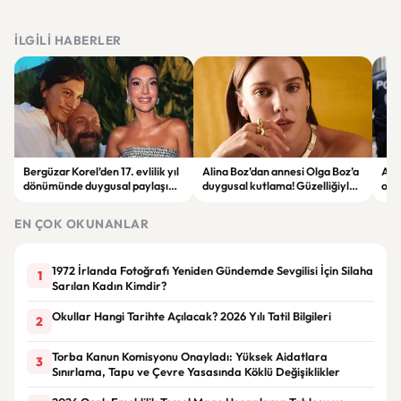
İLGILI HABERLER
Bergüzar Korel’den 17. evlilik yıl
Alina Boz’dan annesi Olga Boz’a
Ank
dönümünde duygusal paylaşım!
duygusal kutlama! Güzelliğiyle
ope
Düğün albümünü açtı
dikkat çekti
hakk
EN ÇOK OKUNANLAR
1972 İrlanda Fotoğrafı Yeniden Gündemde Sevgilisi İçin Silaha
1
Sarılan Kadın Kimdir?
Okullar Hangi Tarihte Açılacak? 2026 Yılı Tatil Bilgileri
2
Torba Kanun Komisyonu Onayladı: Yüksek Aidatlara
3
Sınırlama, Tapu ve Çevre Yasasında Köklü Değişiklikler