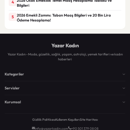
2026 Ocak Emeklilik Temel Maaş Hesaplama Tablosu ve
4
Bilgileri
2026 Emekli Zammı: Taban Maaş Bilgileri ve 20 Bin Lira
5
Ödeme Hesaplama!
Yazar Kadın
Yazar Kadın - Moda, güzellik, sağlık, yaşam, astroloji, yemek tarifleri ve kadın
haberleri
Kategoriler
Servisler
Kurumsal
Gizlilik Politikası
Kullanım Koşulları
Site Haritası
info@yazarkadin.com
+90 501 379 08 08