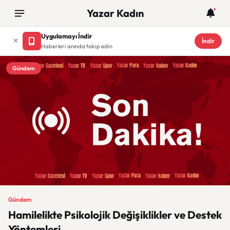
Yazar Kadın
Uygulamayı İndir
İndir
Haberleri anında takip edin
Gündem
Gündem
Hamilelikte Psikolojik Değişiklikler ve Destek
Yöntemleri