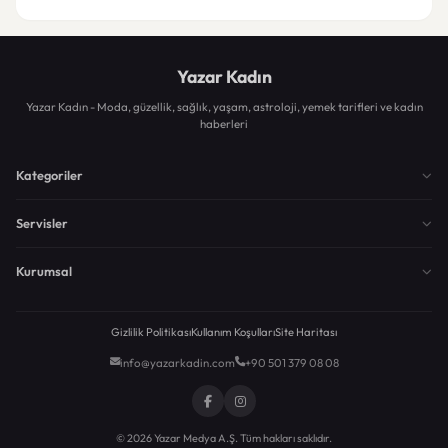
Yazar Kadın
Yazar Kadın - Moda, güzellik, sağlık, yaşam, astroloji, yemek tarifleri ve kadın
haberleri
Kategoriler
Servisler
Kurumsal
Gizlilik Politikası
Kullanım Koşulları
Site Haritası
info@yazarkadin.com
+90 501 379 08 08
© 2026 Yazar Medya A.Ş. Tüm hakları saklıdır.