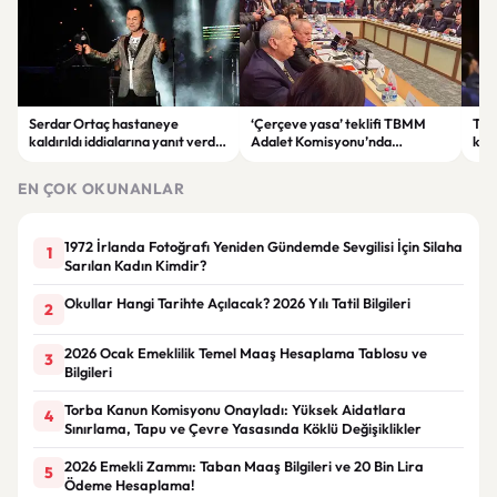
Serdar Ortaç hastaneye
‘Çerçeve yasa’ teklifi TBMM
Ter
kaldırıldı iddialarına yanıt verdi:
Adalet Komisyonu’nda
kri
“Rutin tedavim için buradayım”
görüşülüyor
tek
gör
EN ÇOK OKUNANLAR
1972 İrlanda Fotoğrafı Yeniden Gündemde Sevgilisi İçin Silaha
1
Sarılan Kadın Kimdir?
Okullar Hangi Tarihte Açılacak? 2026 Yılı Tatil Bilgileri
2
2026 Ocak Emeklilik Temel Maaş Hesaplama Tablosu ve
3
Bilgileri
Torba Kanun Komisyonu Onayladı: Yüksek Aidatlara
4
Sınırlama, Tapu ve Çevre Yasasında Köklü Değişiklikler
2026 Emekli Zammı: Taban Maaş Bilgileri ve 20 Bin Lira
5
Ödeme Hesaplama!