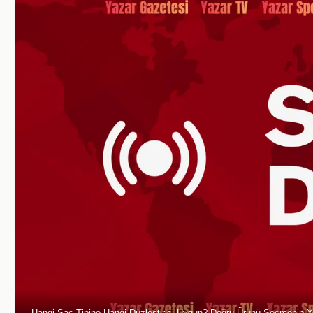
Hangi Saç Tipine Hangi Düzleştirici Uygun? Doğru Ürünü Seçmenin Yo