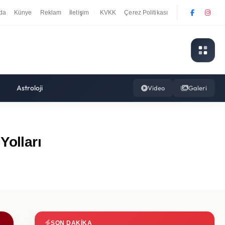
da
Künye
Reklam
İletişim
KVKK
Çerez Politikası
|
Astroloji
Video
Galeri
Yolları
SON DAKIKA