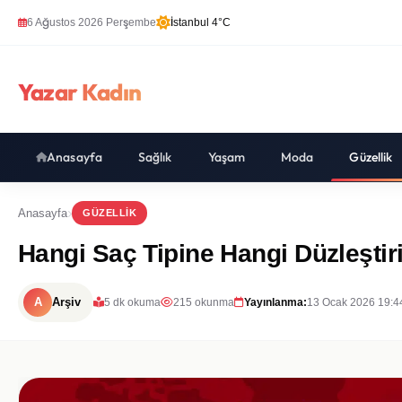
6 Ağustos 2026 Perşembe
İstanbul 4°C
Yazar Kadın
Anasayfa
Sağlık
Yaşam
Moda
Güzellik
Anasayfa
GÜZELLIK
Hangi Saç Tipine Hangi Düzleşti
A
Arşiv
5 dk okuma
215 okunma
Yayınlanma:
13 Ocak 2026 19:4