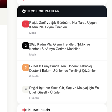
EN ÇOK OKUNANLAR
Plajda Zarif ve Şık Görünüm: Her Tarza Uygun
1
Kadın Plaj Giyim Önerileri
Moda
2026 Kadın Plaj Giyim Trendleri: Şıklık ve
2
Konforu Bir Araya Getiren Modeller
Moda
Güzellik Dünyasında Yeni Dönem: Teknoloji
3
Destekli Bakım Ürünleri ve Yenilikçi Çözümler
Güzellik
Doğal Işıltının Sırrı: Cilt, Saç ve Makyaj İçin En
4
Etkili Güzellik Ürünleri
Güzellik
BIZI TAKIP EDIN