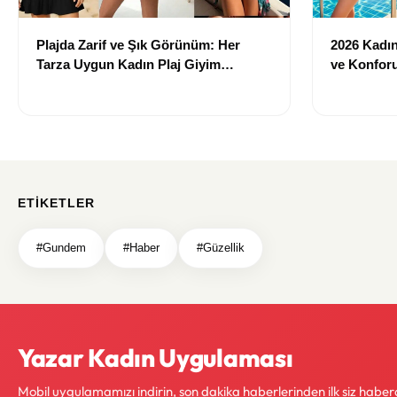
Plajda Zarif ve Şık Görünüm: Her
2026 Kadın 
Tarza Uygun Kadın Plaj Giyim
ve Konforu
Önerileri
Modeller
ETIKETLER
#Gundem
#Haber
#Güzellik
Yazar Kadın Uygulaması
Mobil uygulamamızı indirin, son dakika haberlerinden ilk siz haber