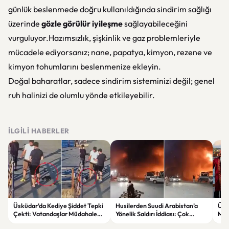
günlük beslenmede doğru kullanıldığında sindirim sağlığı
üzerinde
gözle görülür iyileşme
sağlayabileceğini
vurguluyor.Hazımsızlık, şişkinlik ve gaz problemleriyle
mücadele ediyorsanız; nane, papatya, kimyon, rezene ve
kimyon tohumlarını beslenmenize ekleyin.
Doğal baharatlar, sadece sindirim sisteminizi değil; genel
ruh halinizi de olumlu yönde etkileyebilir.
İLGILI HABERLER
Üsküdar’da Kediye Şiddet Tepki
Husilerden Suudi Arabistan’a
Ünl
Çekti: Vatandaşlar Müdahale
Yönelik Saldırı İddiası: Çok
Mut
Etti
Sayıda Askerin Etkilendiği Öne
Erdi