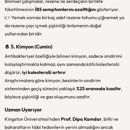
Bilimsel çalışmalar, rezene ile zerdeçalın birlikte
tüketilmesinin
İBS semptomlarını azalttığını
gösteriyor.
👉 Yemek sonrası birkaç adet rezene tohumu çiğnemek ya
da rezene çayı içmek şişkinliği önlemenin doğal
yollarından biridir.
🧂 5. Kimyon (Cumin)
Antibakteriyel özelliğiyle bilinen kimyon, sadece sindirimi
kolaylaştırmakla kalmaz; aynı zamanda kötü kolesterolü
düşürür,
iyi kolesterolü artırır
.
Araştırmalara göre kimyon, besinlerin sindirim
sisteminden geçiş süresini yaklaşık
%25 oranında kısaltır
,
böylece şişkinliği ve gaz oluşumunu azaltır.
Uzman Uyarıyor
Kingston Üniversitesi’nden
Prof. Dipa Kamdar
, bitki ve
baharatların tıbbi tedavilerin yerini almadığını ancak