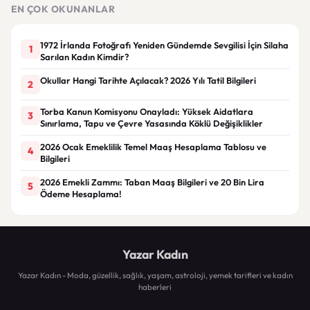
Sürüldü
EN ÇOK OKUNANLAR
1972 İrlanda Fotoğrafı Yeniden Gündemde Sevgilisi İçin Silaha
1
Sarılan Kadın Kimdir?
Okullar Hangi Tarihte Açılacak? 2026 Yılı Tatil Bilgileri
2
Torba Kanun Komisyonu Onayladı: Yüksek Aidatlara
3
Sınırlama, Tapu ve Çevre Yasasında Köklü Değişiklikler
2026 Ocak Emeklilik Temel Maaş Hesaplama Tablosu ve
4
Bilgileri
2026 Emekli Zammı: Taban Maaş Bilgileri ve 20 Bin Lira
5
Ödeme Hesaplama!
Yazar Kadın
Yazar Kadın - Moda, güzellik, sağlık, yaşam, astroloji, yemek tarifleri ve kadın
haberleri