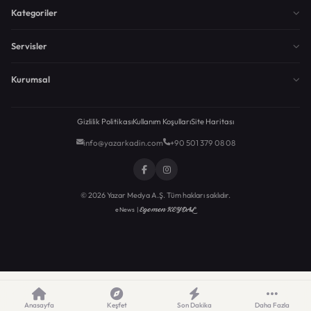
Kategoriler
Servisler
Kurumsal
Gizlilik Politikası
Kullanım Koşulları
Site Haritası
info@yazarkadin.com
+90 501 379 08 08
© 2026 Yazar Medya A.Ş. Tüm hakları saklıdır.
Egemen KEYDAL
eNews |
Anasayfa
Keşfet
Son Dakika
Daha Fazla