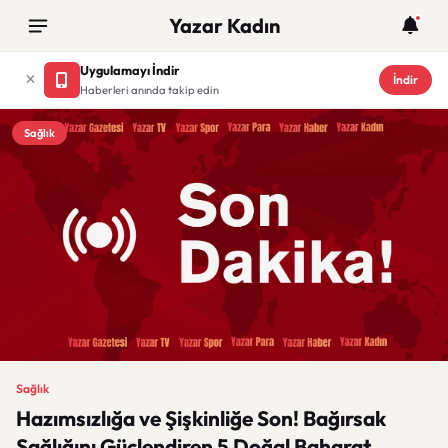
Yazar Kadın
Uygulamayı İndir
İndir
Haberleri anında takip edin
Sağlık
Sağlık
Hazımsızlığa ve Şişkinliğe Son! Bağırsak
Sağlığını Güçlendiren 5 Doğal Baharat