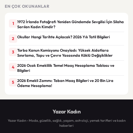
EN ÇOK OKUNANLAR
1972 İrlanda Fotoğrafı Yeniden Gündemde Sevgilisi İçin Silaha
1
Sarılan Kadın Kimdir?
Okullar Hangi Tarihte Açılacak? 2026 Yılı Tatil Bilgileri
2
Torba Kanun Komisyonu Onayladı: Yüksek Aidatlara
3
Sınırlama, Tapu ve Çevre Yasasında Köklü Değişiklikler
2026 Ocak Emeklilik Temel Maaş Hesaplama Tablosu ve
4
Bilgileri
2026 Emekli Zammı: Taban Maaş Bilgileri ve 20 Bin Lira
5
Ödeme Hesaplama!
Yazar Kadın
Yazar Kadın - Moda, güzellik, sağlık, yaşam, astroloji, yemek tarifleri ve kadın
haberleri