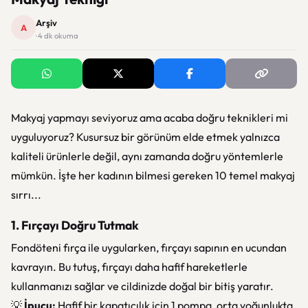
Arşiv
A
· 4 dk okuma
Makyaj yapmayı seviyoruz ama acaba doğru teknikleri mi
uyguluyoruz? Kusursuz bir görünüm elde etmek yalnızca
kaliteli ürünlerle değil, aynı zamanda doğru yöntemlerle
mümkün. İşte her kadının bilmesi gereken 10 temel makyaj
sırrı...
1. Fırçayı Doğru Tutmak
Fondöteni fırça ile uygularken, fırçayı sapının en ucundan
kavrayın. Bu tutuş, fırçayı daha hafif hareketlerle
kullanmanızı sağlar ve cildinizde doğal bir bitiş yaratır.
💡
İpucu:
Hafif bir kapatıcılık için 1 pompa, orta yoğunlukta