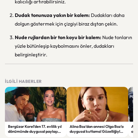
kalıcılığı artırabilirsiniz.
Dudak tonunuza yakın bir kalem:
Dudakları daha
dolgun göstermek için çizgiyi biraz dıştan çekin.
Nude rujlardan bir ton koyu bir kalem:
Nude tonların
yüzle bütünleşip kaybolmasını önler, dudakları
belirginleştirir.
İLGILI HABERLER
Bergüzar Korel’den 17. evlilik yıl
Alina Boz’dan annesi Olga Boz’a
Ank
dönümünde duygusal paylaşım!
duygusal kutlama! Güzelliğiyle
ope
Düğün albümünü açtı
dikkat çekti
hakk