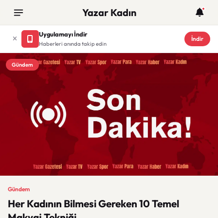
Yazar Kadın
Uygulamayı İndir
İndir
Haberleri anında takip edin
Gündem
Gündem
Her Kadının Bilmesi Gereken 10 Temel
Makyaj Tekniği