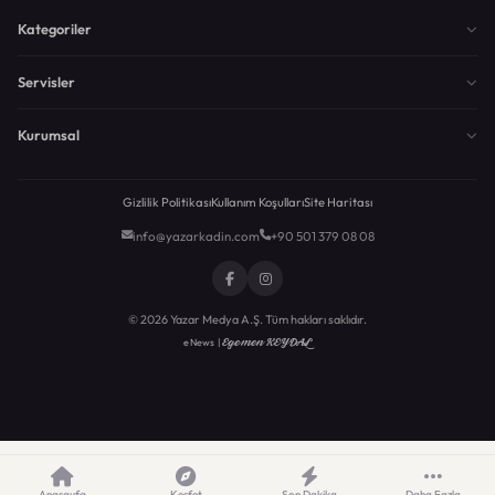
Kategoriler
Servisler
Kurumsal
Gizlilik Politikası
Kullanım Koşulları
Site Haritası
info@yazarkadin.com
+90 501 379 08 08
© 2026 Yazar Medya A.Ş. Tüm hakları saklıdır.
Egemen KEYDAL
eNews |
Anasayfa
Keşfet
Son Dakika
Daha Fazla