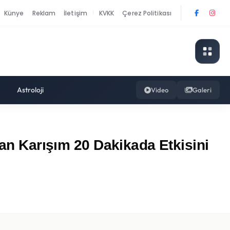
Künye
Reklam
İletişim
KVKK
Çerez Politikası
|
Astroloji
Video
Galeri
nan Karışım 20 Dakikada Etkisini