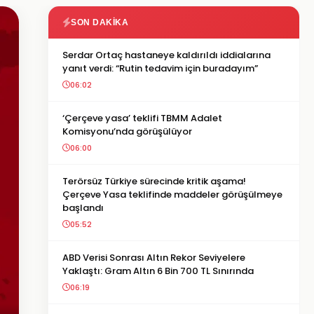
SON DAKIKA
Serdar Ortaç hastaneye kaldırıldı iddialarına
yanıt verdi: “Rutin tedavim için buradayım”
06:02
‘Çerçeve yasa’ teklifi TBMM Adalet
Komisyonu’nda görüşülüyor
06:00
Terörsüz Türkiye sürecinde kritik aşama!
Çerçeve Yasa teklifinde maddeler görüşülmeye
başlandı
05:52
ABD Verisi Sonrası Altın Rekor Seviyelere
Yaklaştı: Gram Altın 6 Bin 700 TL Sınırında
06:19