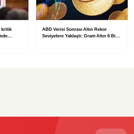
kritik
ABD Verisi Sonrası Altın Rekor
inde
Seviyelere Yaklaştı: Gram Altın 6 Bin
landı
700 TL Sınırında