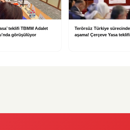
asa’ teklifi TBMM Adalet
Terörsüz Türkiye sürecinde 
’nda görüşülüyor
aşama! Çerçeve Yasa teklif
maddeler görüşülmeye baş