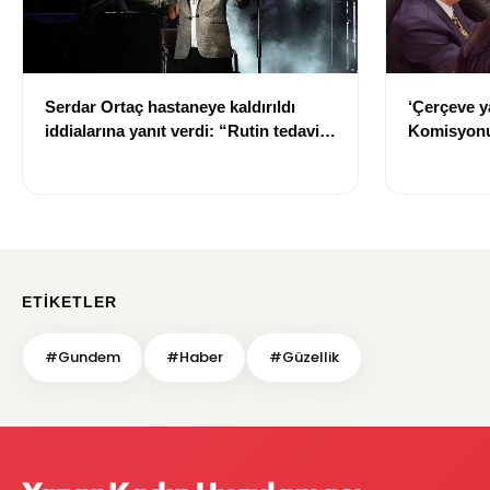
Serdar Ortaç hastaneye kaldırıldı
‘Çerçeve y
iddialarına yanıt verdi: “Rutin tedavim
Komisyonu
için buradayım”
ETIKETLER
#Gundem
#Haber
#Güzellik