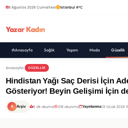
8 Ağustos 2026 Cumartesi
İstanbul 4°C
Yazar Kadın
Anasayfa
Sağlık
Yaşam
Moda
Güzellik
Anasayfa
GÜZELLIK
Hindistan Yağı Saç Derisi İçin Ad
Gösteriyor! Beyin Gelişimi İçin 
5 dk okuma
218 okunma
13 Ocak 2026 1
A
Arşiv
Yayınlanma: