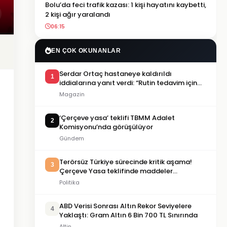
Bolu’da feci trafik kazası: 1 kişi hayatını kaybetti,
2 kişi ağır yaralandı
06:15
EN ÇOK OKUNANLAR
Serdar Ortaç hastaneye kaldırıldı
1
iddialarına yanıt verdi: “Rutin tedavim için
buradayım”
Magazin
‘Çerçeve yasa’ teklifi TBMM Adalet
2
Komisyonu’nda görüşülüyor
Gündem
Terörsüz Türkiye sürecinde kritik aşama!
3
Çerçeve Yasa teklifinde maddeler
görüşülmeye başlandı
Politika
ABD Verisi Sonrası Altın Rekor Seviyelere
4
Yaklaştı: Gram Altın 6 Bin 700 TL Sınırında
Altin