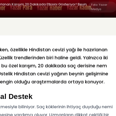
ırlanan Karışım 20 Dakikada Etkisini Gösteriyor! Beyin
Foto: Yazar
Medya
n, özellikle Hindistan cevizi yağı ile hazırlanan
lik trendlerinden biri haline geldi. Yalnızca iki
 bu özel karışım, 20 dakikada saç derisine nem
Üstelik Hindistan cevizi yağının beynin gelişimine
zengin olduğu araştırmalarda ortaya konuyor.
al Destek
etmesiyle biliniyor. Saç köklerinin ihtiyaç duyduğu nemi
esine yardımcı oluyor. Uzmanların dikkat çektiği bir