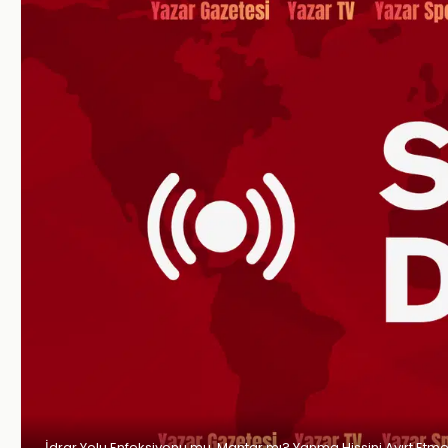
İdrar Yolu Enfeksiyonu mu, Mantar mı? Yanma Hissini Ayırt Etme 