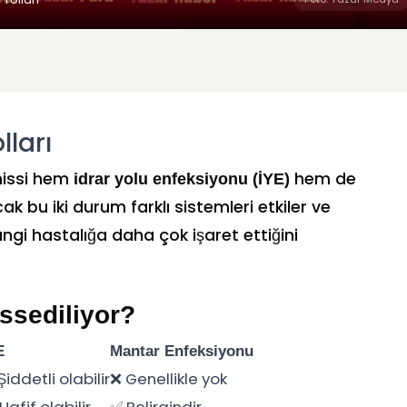
lları
hissi hem
hem de
idrar yolu enfeksiyonu (İYE)
cak bu iki durum farklı sistemleri etkiler ve
hangi hastalığa daha çok işaret ettiğini
ssediliyor?
E
Mantar Enfeksiyonu
Şiddetli olabilir
❌ Genellikle yok