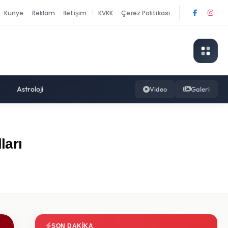
Künye
Reklam
İletişim
KVKK
Çerez Politikası
|
Astroloji
Video
Galeri
ları
SON DAKIKA