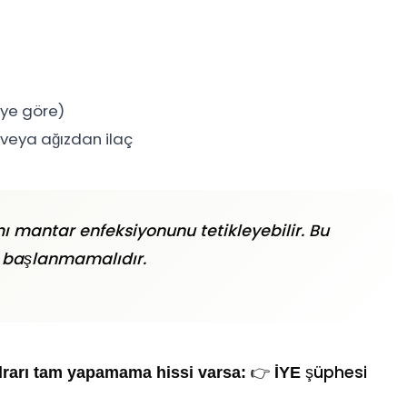
iye göre)
m veya ağızdan ilaç
mı mantar enfeksiyonunu tetikleyebilir. Bu
 başlanmamalıdır.
👉
şüphesi
idrarı tam yapamama hissi varsa:
İYE