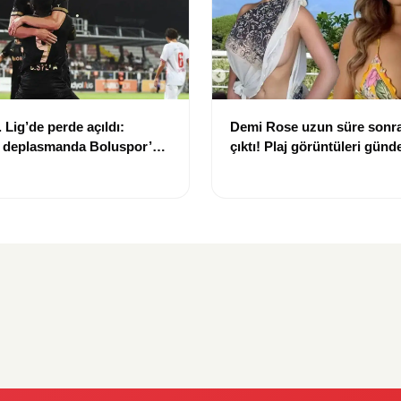
 Lig’de perde açıldı:
Demi Rose uzun süre sonra
 deplasmanda Boluspor’u
çıktı! Plaj görüntüleri gün
i