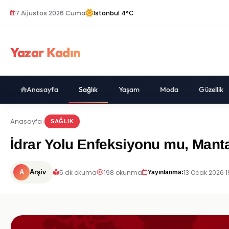
7 Ağustos 2026 Cuma
İstanbul 4°C
Yazar Kadın
Anasayfa
Sağlık
Yaşam
Moda
Güzellik
Anasayfa
SAĞLIK
İdrar Yolu Enfeksiyonu mu, Manta
5 dk okuma
198 okunma
13 Ocak 2026 1
A
Arşiv
Yayınlanma: