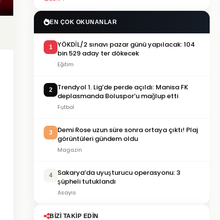
EN ÇOK OKUNANLAR
YÖKDİL/2 sınavı pazar günü yapılacak: 104
1
bin 529 aday ter dökecek
Eğitim
Trendyol 1. Lig’de perde açıldı: Manisa FK
2
deplasmanda Boluspor’u mağlup etti
Futbol
Demi Rose uzun süre sonra ortaya çıktı! Plaj
3
görüntüleri gündem oldu
Magazin
Sakarya’da uyuşturucu operasyonu: 3
4
şüpheli tutuklandı
Asayis
BIZI TAKIP EDIN