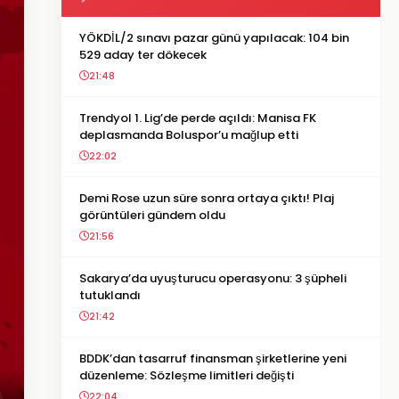
YÖKDİL/2 sınavı pazar günü yapılacak: 104 bin
529 aday ter dökecek
21:48
Trendyol 1. Lig’de perde açıldı: Manisa FK
deplasmanda Boluspor’u mağlup etti
22:02
Demi Rose uzun süre sonra ortaya çıktı! Plaj
görüntüleri gündem oldu
21:56
Sakarya’da uyuşturucu operasyonu: 3 şüpheli
tutuklandı
21:42
BDDK’dan tasarruf finansman şirketlerine yeni
düzenleme: Sözleşme limitleri değişti
22:04