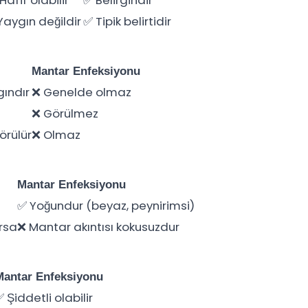
Hafif olabilir
✅ Belirgindir
Yaygın değildir
✅ Tipik belirtidir
Mantar Enfeksiyonu
ındır
❌ Genelde olmaz
❌ Görülmez
görülür
❌ Olmaz
Mantar Enfeksiyonu
✅ Yoğundur (beyaz, peynirimsi)
arsa
❌ Mantar akıntısı kokusuzdur
Mantar Enfeksiyonu
 Şiddetli olabilir