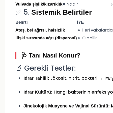
❌ Nadir
Vulvada şişlik/kızarıklık
✅ 5.
Sistemik Belirtiler
Belirti
İYE
🔸 İleri vakalarda
Ateş, bel ağrısı, halsizlik
🔸 Olabilir
İlişki sırasında ağrı (disparoni)
🩺 Tanı Nasıl Konur?
🔬 Gerekli Testler:
Lökosit, nitrit, bakteri → İYE
İdrar Tahlili:
Hangi bakterinin enfeksiyo
İdrar Kültürü:
M
Jinekolojik Muayene ve Vajinal Sürüntü: