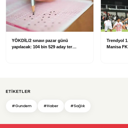
YÖKDİL/2 sınavı pazar günü
Trendyol 1.
yapılacak: 104 bin 529 aday ter
Manisa FK
dökecek
mağlup ett
ETIKETLER
#Gundem
#Haber
#Sağlık