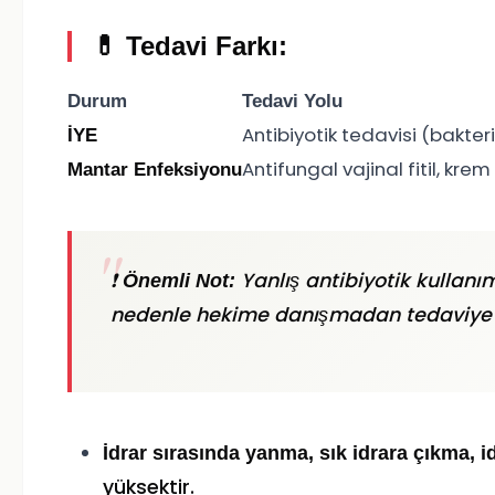
💊 Tedavi Farkı:
Durum
Tedavi Yolu
Antibiyotik tedavisi (bakter
İYE
Antifungal vajinal fitil, kre
Mantar Enfeksiyonu
❗
Yanlış antibiyotik kullanı
Önemli Not:
nedenle hekime danışmadan tedaviye
İdrar sırasında yanma, sık idrara çıkma, 
yüksektir.