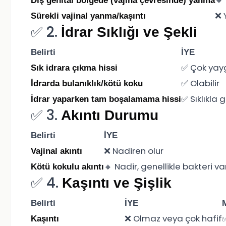
🔸 
Dış genital bölgede (vajina çevresinde) yanma
❌ 
Sürekli vajinal yanma/kaşıntı
✅ 2.
İdrar Sıklığı ve Şekli
Belirti
İYE
✅ Çok yayg
Sık idrara çıkma hissi
✅ Olabilir
İdrarda bulanıklık/kötü koku
✅ Sıklıkla 
İdrar yaparken tam boşalamama hissi
✅ 3.
Akıntı Durumu
Belirti
İYE
❌ Nadiren olur
Vajinal akıntı
🔸 Nadir, genellikle bakteri v
Kötü kokulu akıntı
✅ 4.
Kaşıntı ve Şişlik
Belirti
İYE
❌ Olmaz veya çok hafif
✅
Kaşıntı