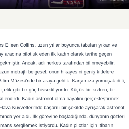
ns Eileen Collins, uzun yıllar boyunca tabuları yıkan ve
ay aracına pilotluk eden ilk kadın olarak tarihe geçen
i çekmiştir. Ancak, adı herkes tarafından bilinmeyebilir.
zun metrajlı belgesel, onun hikayesini geniş kitlelere
ilim Müzesi'nde bir araya geldik. Karşımıza yumuşak dilli,
çelik gibi bir güç hissediliyordu. Küçük bir kızken, bir
killendirdi. Kadın astronot olma hayalini gerçekleştirmek
 Hava Kuvvetleri'nde başarılı bir şekilde ayrışarak astronot
ında yer aldı. İlk görevine başladığında, dünyanın gözleri
rmans sergilemek istiyordu. Kadın pilotlar için itibarın