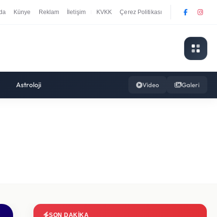
da
Künye
Reklam
İletişim
KVKK
Çerez Politikası
|
Astroloji
Video
Galeri
SON DAKIKA