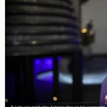
İlk kadın uzay mekiği pilotu: Kadınların itibarı için hata yapamazdım