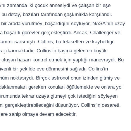
 aynı zamanda iki çocuk annesiydi ve çalışan bir eşe
bu detay, bazıları tarafından şaşkınlıkla karşılandı.
i bir arada yürütmeyi başardığını söylüyor. NASA'nın uzay
a başarılı görevler gerçekleştirdi. Ancak, Challenger ve
mını sarsmıştı. Collins, bu felaketleri ve kaybettiği
s çıkarmaktadır. Collins'in başına gelen en büyük
de oluşan hasarı kontrol etmek için yaptığı manevraydı. Bu
enli bir şekilde eve dönmesini sağladı. Collins'in
nüm noktasıydı. Birçok astronot onun izinden gitmiş ve
 odaklanmaları gereken konuları öğütlemekte ve onlara yol
urumunda tekrar uzaya gitmeyi çok istediğini söyleyen
ini gerçekleştirebileceğini düşünüyor. Collins'in cesareti,
r yere sahip olmaya devam edecektir.