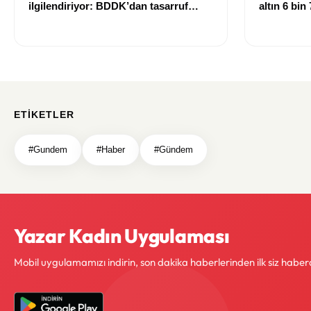
ilgilendiriyor: BDDK’dan tasarruf
altın 6 bin
finansman şirketlerine yeni kurallar
ETIKETLER
#Gundem
#Haber
#Gündem
Yazar Kadın Uygulaması
Mobil uygulamamızı indirin, son dakika haberlerinden ilk siz haber