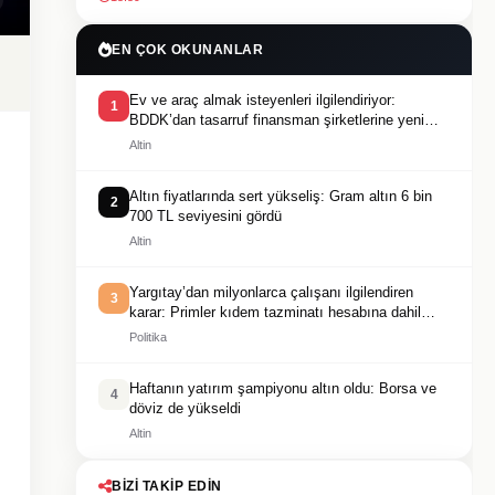
EN ÇOK OKUNANLAR
Ev ve araç almak isteyenleri ilgilendiriyor:
1
BDDK’dan tasarruf finansman şirketlerine yeni
kurallar
Altin
Altın fiyatlarında sert yükseliş: Gram altın 6 bin
2
700 TL seviyesini gördü
Altin
Yargıtay’dan milyonlarca çalışanı ilgilendiren
3
karar: Primler kıdem tazminatı hesabına dahil
edilecek
Politika
Haftanın yatırım şampiyonu altın oldu: Borsa ve
4
döviz de yükseldi
Altin
BIZI TAKIP EDIN