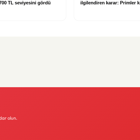
 700 TL seviyesini gördü
ilgilendiren karar: Primler 
tazminatı hesabına dahil ed
dar olun.