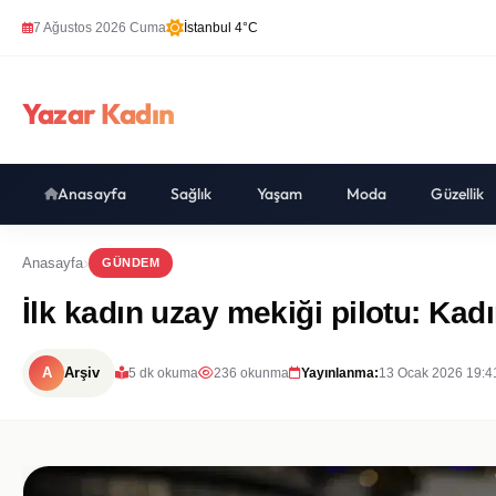
7 Ağustos 2026 Cuma
İstanbul 4°C
Yazar Kadın
Anasayfa
Sağlık
Yaşam
Moda
Güzellik
Anasayfa
GÜNDEM
İlk kadın uzay mekiği pilotu: Kad
A
Arşiv
5 dk okuma
236 okunma
Yayınlanma:
13 Ocak 2026 19:4