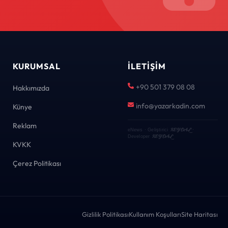
KURUMSAL
İLETIŞIM
+90 501 379 08 08
Hakkımızda
info@yazarkadin.com
Künye
Reklam
KEYDAL
eNews · Geliştirici
·
KEYDAL
Developer
KVKK
Çerez Politikası
Gizlilik Politikası
Kullanım Koşulları
Site Haritası