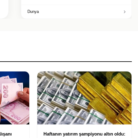
Dunya
lışanı
Haftanın yatırım şampiyonu altın oldu: