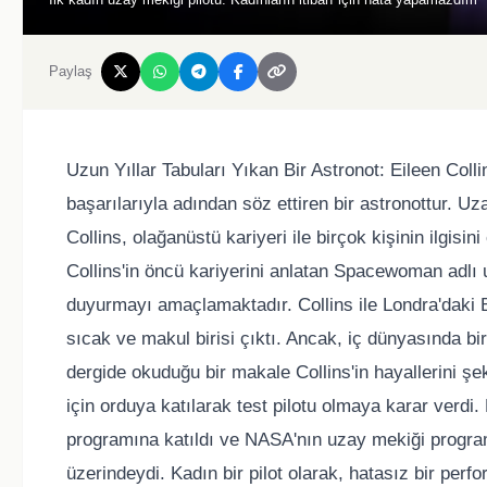
Paylaş
Uzun Yıllar Tabuları Yıkan Bir Astronot: Eileen Colli
başarılarıyla adından söz ettiren bir astronottur. Uz
Collins, olağanüstü kariyeri ile birçok kişinin ilgisin
Collins'in öncü kariyerini anlatan Spacewoman adlı u
duyurmayı amaçlamaktadır. Collins ile Londra'daki B
sıcak ve makul birisi çıktı. Ancak, iç dünyasında bir 
dergide okuduğu bir makale Collins'in hayallerini şe
için orduya katılarak test pilotu olmaya karar verdi.
programına katıldı ve NASA'nın uzay mekiği program
üzerindeydi. Kadın bir pilot olarak, hatasız bir perfo