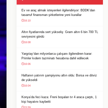
Ev ve araç almak isteyenleri ilgilendiriyor: BDDK’dan
tasarruf finansman şirketlerine yeni kurallar
16:10
Altın fiyatlarında sert yükseliş: Gram altın 6 bin 700 TL
seviyesini gördü
16:08
Yargıtay’dan milyonlarca çalışanı ilgilendiren karar:
Primler kıdem tazminatı hesabına dahil edilecek
16:06
Haftanın yatırım şampiyonu altın oldu: Borsa ve döviz
de yükseldi
16:04
Konya’da feci kaza: Freni boşalan tır 4 araca çarptı, 1
kişi hayatını kaybetti
15:59