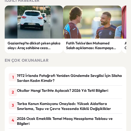
İLGILI HABERLER
Gaziantep’te dikkat çeken plaka
Fatih Tekke’den Mohamed
Ara
olayı: Araç sahibine ceza
Salah açıklaması: Kasımpaşa
Can
uygulandı
maçında oynayıp oynamayacağı
net değil
EN ÇOK OKUNANLAR
1972 İrlanda Fotoğrafı Yeniden Gündemde Sevgilisi İçin Silaha
1
Sarılan Kadın Kimdir?
Okullar Hangi Tarihte Açılacak? 2026 Yılı Tatil Bilgileri
2
Torba Kanun Komisyonu Onayladı: Yüksek Aidatlara
3
Sınırlama, Tapu ve Çevre Yasasında Köklü Değişiklikler
2026 Ocak Emeklilik Temel Maaş Hesaplama Tablosu ve
4
Bilgileri