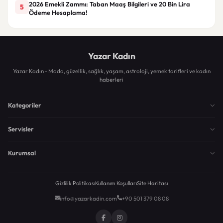
2026 Emekli Zammı: Taban Maaş Bilgileri ve 20 Bin Lira
5
Ödeme Hesaplama!
Yazar Kadın
Yazar Kadın - Moda, güzellik, sağlık, yaşam, astroloji, yemek tarifleri ve kadın
haberleri
Kategoriler
Servisler
Kurumsal
Gizlilik Politikası
Kullanım Koşulları
Site Haritası
info@yazarkadin.com
+90 501 379 08 08