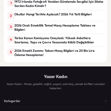
1972 İrlanda Fotoğrafı Yeniden Gündemde Sevgilisi İçin Silaha
1
Sarılan Kadın Kimdir?
Okullar Hangi Tarihte Açılacak? 2026 Yılı Tatil Bilgileri
2
2026 Ocak Emeklilik Temel Maaş Hesaplama Tablosu ve
3
Bilgileri
Torba Kanun Komisyonu Onayladı: Yüksek Aidatlara
4
Sınırlama, Tapu ve Çevre Yasasında Köklü Değişiklikler
2026 Emekli Zammı: Taban Maaş Bilgileri ve 20 Bin Lira
5
Ödeme Hesaplama!
Yazar Kadın
Yazar Kadın - Moda, güzellik, sağlık, yaşam, astroloji, yemek tarifleri ve kadın
haberleri
Kategoriler