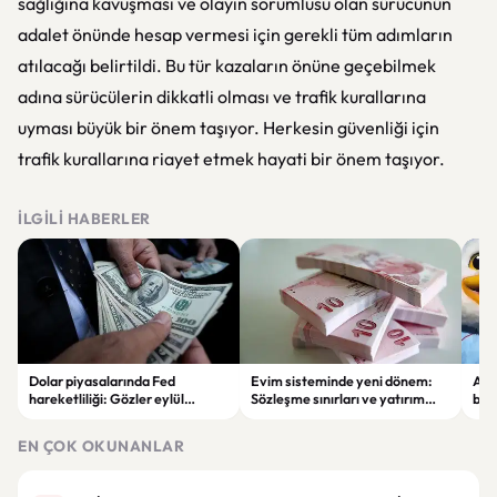
sağlığına kavuşması ve olayın sorumlusu olan sürücünün
adalet önünde hesap vermesi için gerekli tüm adımların
atılacağı belirtildi. Bu tür kazaların önüne geçebilmek
adına sürücülerin dikkatli olması ve trafik kurallarına
uyması büyük bir önem taşıyor. Herkesin güvenliği için
trafik kurallarına riayet etmek hayati bir önem taşıyor.
İLGILI HABERLER
Dolar piyasalarında Fed
Evim sisteminde yeni dönem:
Alta
hareketliliği: Gözler eylül
Sözleşme sınırları ve yatırım
bell
ayındaki faiz kararında
kuralları değişti
Bil
duy
EN ÇOK OKUNANLAR