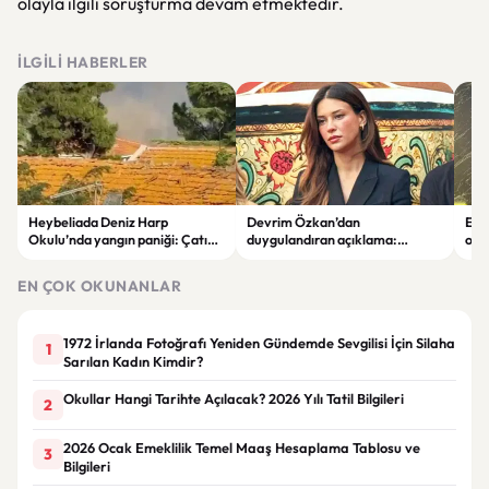
olayla ilgili soruşturma devam etmektedir.
İLGILI HABERLER
Heybeliada Deniz Harp
Devrim Özkan’dan
Edi
Okulu’nda yangın paniği: Çatıda
duygulandıran açıklama:
ope
büyük hasar oluştu
“Babaannemi kaybettim”
tut
EN ÇOK OKUNANLAR
1972 İrlanda Fotoğrafı Yeniden Gündemde Sevgilisi İçin Silaha
1
Sarılan Kadın Kimdir?
Okullar Hangi Tarihte Açılacak? 2026 Yılı Tatil Bilgileri
2
2026 Ocak Emeklilik Temel Maaş Hesaplama Tablosu ve
3
Bilgileri