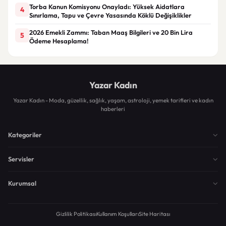
Torba Kanun Komisyonu Onayladı: Yüksek Aidatlara
4
Sınırlama, Tapu ve Çevre Yasasında Köklü Değişiklikler
2026 Emekli Zammı: Taban Maaş Bilgileri ve 20 Bin Lira
5
Ödeme Hesaplama!
Yazar Kadın
Yazar Kadın - Moda, güzellik, sağlık, yaşam, astroloji, yemek tarifleri ve kadın
haberleri
Kategoriler
Servisler
Kurumsal
Gizlilik Politikası
Kullanım Koşulları
Site Haritası