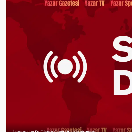
İstanbul’un En Gözde Canlı Müzik Mekanları