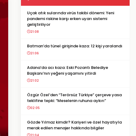
Uçak atık sularında virüs takibi dönemi: Yeni
pandemi riskine karşı erken uyarı sistemi
geliştiriliyor
21:08
Batman’da tünel girişinde kaza: 12 kişi yaralandı
21:06
Adana’da acı kaza: Eski Pozantı Belediye
Başkanı’nın yeğeni yaşamını yitirdi
21:02
Özgür Özel’den “Terörsüz Türkiye” çerçeve yasa
teklifine tepki: “Meselenin ruhuna aykırı”
02:05
Gözde Yılmaz kimdir? Kariyeri ve özel hayatıyla
merak edilen menajer hakkında bilgiler
21:04