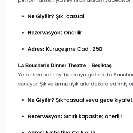
performanslarıyla keyifli bir akşam vadediyor.
Şık-casual
Ne Giyilir?
Önerilir
Rezervasyon:
Kuruçeşme Cad., 25B
Adres:
La Boucherie Dinner Theatre – Beşiktaş
Yemek ve sahneyi bir araya getiren La Bouche
sunuyor. Şık ve kırmızı ışıklarla dekore edilmiş
Şık-casual veya gece kıyafet
Ne Giyilir?
Sınırlı kapasite; önerilir
Rezervasyon:
Nisbetiye Cd No: 13
Adres: