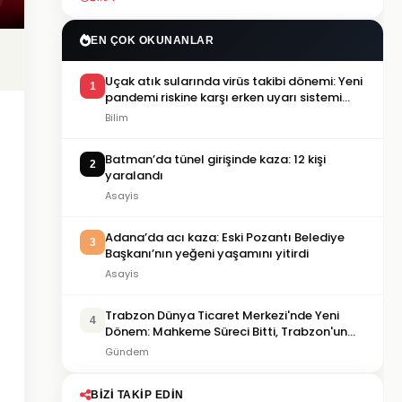
EN ÇOK OKUNANLAR
Uçak atık sularında virüs takibi dönemi: Yeni
1
pandemi riskine karşı erken uyarı sistemi
geliştiriliyor
Bilim
Batman’da tünel girişinde kaza: 12 kişi
2
yaralandı
Asayis
Adana’da acı kaza: Eski Pozantı Belediye
3
Başkanı’nın yeğeni yaşamını yitirdi
Asayis
Trabzon Dünya Ticaret Merkezi'nde Yeni
4
Dönem: Mahkeme Süreci Bitti, Trabzon'un
Dev Projesi Ne Zaman Tamamlanacak?
Gündem
BIZI TAKIP EDIN