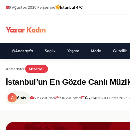
6 Ağustos 2026 Perşembe
İstanbul 4°C
Yazar Kadın
Anasayfa
Sağlık
Yaşam
Moda
Güzellik
Anasayfa
SEYAHAT
İstanbul’un En Gözde Canlı Müzi
5 dk okuma
230 okunma
13 Ocak 2026 
A
Arşiv
Yayınlanma: