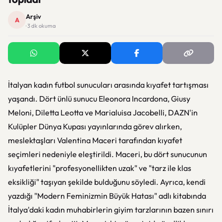
Arşiv
A
· 3 dk okuma
İtalyan kadın futbol sunucuları arasında kıyafet tartışması
yaşandı. Dört ünlü sunucu Eleonora Incardona, Giusy
Meloni, Diletta Leotta ve Marialuisa Jacobelli, DAZN'in
Kulüpler Dünya Kupası yayınlarında görev alırken,
meslektaşları Valentina Maceri tarafından kıyafet
seçimleri nedeniyle eleştirildi. Maceri, bu dört sunucunun
kıyafetlerini "profesyonellikten uzak" ve "tarz ile klas
eksikliği" taşıyan şekilde bulduğunu söyledi. Ayrıca, kendi
yazdığı "Modern Feminizmin Büyük Hatası" adlı kitabında
İtalya'daki kadın muhabirlerin giyim tarzlarının bazen sınırı