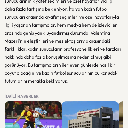
sunucularının kıyafet seçimleri ve özel hayatlarıyla ilgili
daha fazla tartışma bekleniyor. İtalyan kadın futbol
sunucuları arasında kıyafet seçimleri ve özel hayatlarıyla
ilgili yaşanan tartışmalar, hem medya hem de izleyiciler
arasında geniş yankı uyandırmış durumda. Valentina
Maceri'nin eleştirileri ve meslektaşlarıyla arasındaki
farklılıklar, kadın sunucuların profesyonellikleri ve tarzları
hakkında daha fazla konuşulmasına neden olmuş gibi
görünüyor. Bu tartışmaların ilerleyen günlerde nasıl bir
boyut alacağını ve kadın futbol sunucularının bu konudaki
tutumlarını merakla bekliyoruz.
İLGILI HABERLER