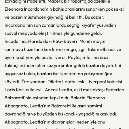
zorladığını ifade etti. Maceri, bir röportajda özellikle
Eleonora Incardona'nın bahis oranlarını sunarken çok seksi
ve bazen müstehcen giyindiğini belirtti. Bu sözler,
Incardona'nın son zamanlarda seçtiği kıyafet yüzünden
sosyal medyada eleştirilmesiyle gündeme geldi.
İncadorna, Florida'daki PSG-Bayern Münih maçını
sunmaya hazırlanırken krem rengi çizgili takım elbisesi ve
uyumlu sütyeniyle pozlar verdi. Paylaşımlarına bazı
takipçilerinden olumsuz yorumlar geldi; bazıları kıyafetini
uygunsuz buldu, bazıları ise iş ortamına yakışmadığını
söyledi. Öte yandan, Diletta Leotta, eski Liverpool kalecisi
Loris Karius ile evli. Ancak Leotta, eski meslektaşı Federico
Balzaretti'nin eşinden tepki aldı. Balerin Eleonora
Abbagnato, Leotta'nın Balzaretti ile aşırı samimi
davrandığını ve bu yüzden kıskançlık yaşadığını açıkladı.
Abbagnato, Leotta'nın davranışları nedeniyle onu