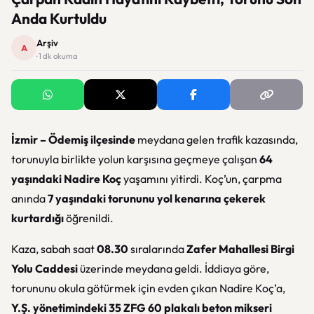
Anda Kurtuldu
Arşiv
A
· 1 dk okuma
İzmir – Ödemiş ilçesinde
meydana gelen trafik kazasında,
torunuyla birlikte yolun karşısına geçmeye çalışan
64
yaşındaki Nadire Koç
yaşamını yitirdi. Koç’un, çarpma
anında
7 yaşındaki torununu yol kenarına çekerek
kurtardığı
öğrenildi.
Kaza, sabah saat
08.30
sıralarında
Zafer Mahallesi Birgi
Yolu Caddesi
üzerinde meydana geldi. İddiaya göre,
torununu okula götürmek için evden çıkan Nadire Koç’a,
Y.Ş. yönetimindeki 35 ZFG 60 plakalı beton mikseri