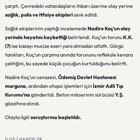
çarptı. Çevredeki vatandaşların ihbarı üzerine olay yerine
sağlık, polis ve itfaiye ekipleri
sevk edildi.
Sağlık ekiplerinin yaptığı incelemede
Nadire Koç’un olay
yerinde hayatını kaybettiği
belirlendi. Koç’un torunu
K.K.
(7)
ise kazayı mucize eseri yara almadan atlattı. Görgü
tanıkları, Koç’un çarpma anında torununu refleksle kenara
çektiğini, bu sayede küçük çocuğun kurtulduğunu belirtti.
Nadire Koç’un cenazesi,
Ödemiş Devlet Hastanesi
morguna
, ardından otopsi işlemleri için
İzmir Adli Tıp
Kurumu’na
gönderildi. Beton mikserinin sürücüsü
Y.Ş.
gözaltına alındı.
Olayla ilgili
soruşturma başlatıldı.
İLGILI HABERLER