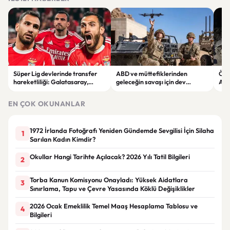
Süper Lig devlerinde transfer
ABD ve müttefiklerinden
Öme
hareketliliği: Galatasaray,
geleceğin savaşı için dev
Askl
Fenerbahçe, Beşiktaş ve
tatbikat: Çölde yapay zekâ ve
açı
Trabzonspor’da sıcak gelişmeler
insansız sistemler test edildi
EN ÇOK OKUNANLAR
1972 İrlanda Fotoğrafı Yeniden Gündemde Sevgilisi İçin Silaha
1
Sarılan Kadın Kimdir?
Okullar Hangi Tarihte Açılacak? 2026 Yılı Tatil Bilgileri
2
Torba Kanun Komisyonu Onayladı: Yüksek Aidatlara
3
Sınırlama, Tapu ve Çevre Yasasında Köklü Değişiklikler
2026 Ocak Emeklilik Temel Maaş Hesaplama Tablosu ve
4
Bilgileri