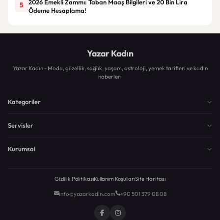
2026 Emekli Zammı: Taban Maaş Bilgileri ve 20 Bin Lira
5
Ödeme Hesaplama!
Yazar Kadın
Yazar Kadın - Moda, güzellik, sağlık, yaşam, astroloji, yemek tarifleri ve kadın
haberleri
Kategoriler
Servisler
Kurumsal
Gizlilik Politikası
Kullanım Koşulları
Site Haritası
info@yazarkadin.com
+90 501 379 08 08