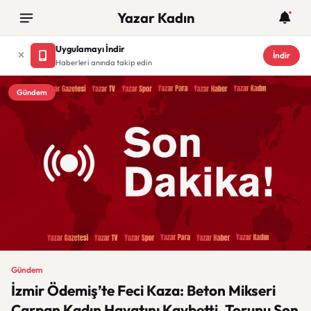
Yazar Kadın
Uygulamayı İndir
İndir
Haberleri anında takip edin
Gündem
Gündem
İzmir Ödemiş’te Feci Kaza: Beton Mikseri
Çarpan Kadın Hayatını Kaybetti, Torunu Son