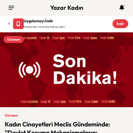
Yazar Kadın
Uygulamayı İndir
İndir
Haberleri anında takip edin
Gündem
Gündem
Kadın Cinayetleri Meclis Gündeminde:
"Devlet Koruma Mekanizmalarını