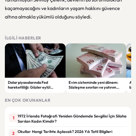
kaçamayacağını ve kadınların yaşam hakkını güvence
altına almakla yükümlü olduğunu söyledi.
İLGILI HABERLER
Dolar piyasalarında Fed
Evim sisteminde yeni dönem:
Alta
hareketliliği: Gözler eylül
Sözleşme sınırları ve yatırım
bell
ayındaki faiz kararında
kuralları değişti
Bil
duy
EN ÇOK OKUNANLAR
1972 İrlanda Fotoğrafı Yeniden Gündemde Sevgilisi İçin Silaha
1
Sarılan Kadın Kimdir?
Okullar Hangi Tarihte Açılacak? 2026 Yılı Tatil Bilgileri
2