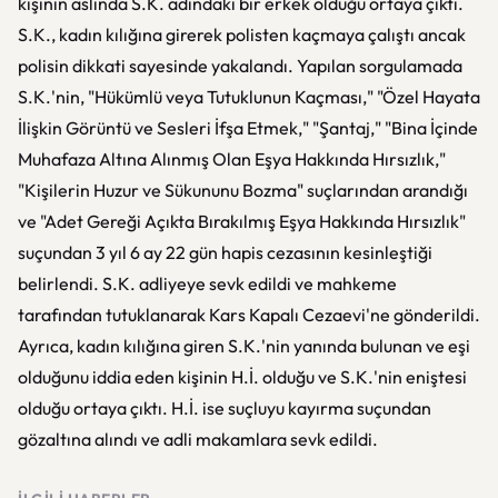
kişinin aslında S.K. adındaki bir erkek olduğu ortaya çıktı.
S.K., kadın kılığına girerek polisten kaçmaya çalıştı ancak
polisin dikkati sayesinde yakalandı. Yapılan sorgulamada
S.K.'nin, "Hükümlü veya Tutuklunun Kaçması," "Özel Hayata
İlişkin Görüntü ve Sesleri İfşa Etmek," "Şantaj," "Bina İçinde
Muhafaza Altına Alınmış Olan Eşya Hakkında Hırsızlık,"
"Kişilerin Huzur ve Sükununu Bozma" suçlarından arandığı
ve "Adet Gereği Açıkta Bırakılmış Eşya Hakkında Hırsızlık"
suçundan 3 yıl 6 ay 22 gün hapis cezasının kesinleştiği
belirlendi. S.K. adliyeye sevk edildi ve mahkeme
tarafından tutuklanarak Kars Kapalı Cezaevi'ne gönderildi.
Ayrıca, kadın kılığına giren S.K.'nin yanında bulunan ve eşi
olduğunu iddia eden kişinin H.İ. olduğu ve S.K.'nin eniştesi
olduğu ortaya çıktı. H.İ. ise suçluyu kayırma suçundan
gözaltına alındı ve adli makamlara sevk edildi.