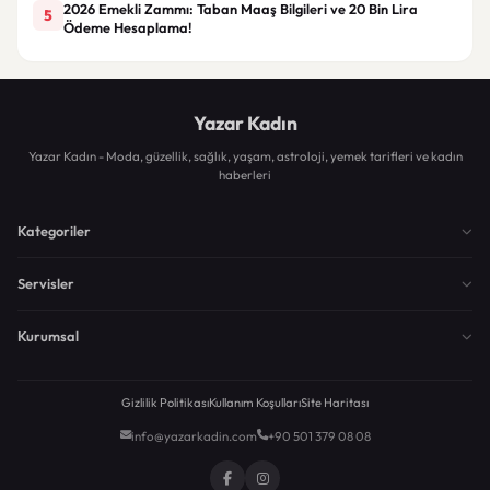
2026 Emekli Zammı: Taban Maaş Bilgileri ve 20 Bin Lira
5
Ödeme Hesaplama!
Yazar Kadın
Yazar Kadın - Moda, güzellik, sağlık, yaşam, astroloji, yemek tarifleri ve kadın
haberleri
Kategoriler
Servisler
Kurumsal
Gizlilik Politikası
Kullanım Koşulları
Site Haritası
info@yazarkadin.com
+90 501 379 08 08