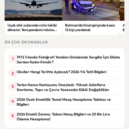
Uçak atık sularında virüs takibi
Batman’da tünel girişinde kaza:
Ada
dönemi: Yeni pandemi riskine
12 kişi yaralandı
Bel
karşı erken uyarı sistemi
yaşa
geliştiriliyor
EN ÇOK OKUNANLAR
1972 İrlanda Fotoğrafı Yeniden Gündemde Sevgilisi İçin Silaha
1
Sarılan Kadın Kimdir?
Okullar Hangi Tarihte Açılacak? 2026 Yılı Tatil Bilgileri
2
Torba Kanun Komisyonu Onayladı: Yüksek Aidatlara
3
Sınırlama, Tapu ve Çevre Yasasında Köklü Değişiklikler
2026 Ocak Emeklilik Temel Maaş Hesaplama Tablosu ve
4
Bilgileri
2026 Emekli Zammı: Taban Maaş Bilgileri ve 20 Bin Lira
5
Ödeme Hesaplama!