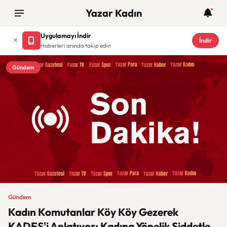
Yazar Kadın
Uygulamayı İndir
İndir
Haberleri anında takip edin
Gündem
Gündem
Kadın Komutanlar Köy Köy Gezerek
KADES'i Anlatıyor: Kadına Yönelik Şiddetle