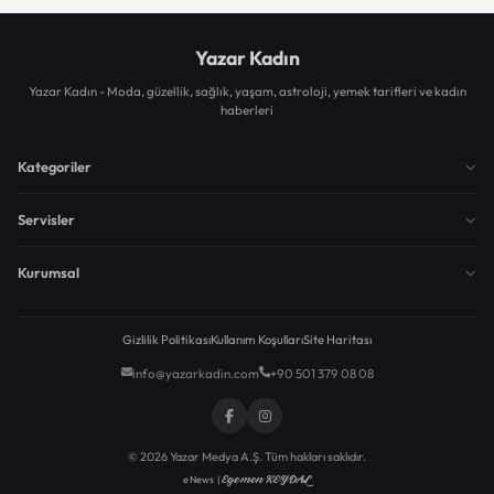
Yazar Kadın
Yazar Kadın - Moda, güzellik, sağlık, yaşam, astroloji, yemek tarifleri ve kadın
haberleri
Kategoriler
Servisler
Kurumsal
Gizlilik Politikası
Kullanım Koşulları
Site Haritası
info@yazarkadin.com
+90 501 379 08 08
© 2026 Yazar Medya A.Ş. Tüm hakları saklıdır.
Egemen KEYDAL
eNews |