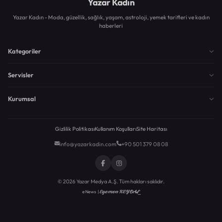
Yazar Kadın
Yazar Kadın - Moda, güzellik, sağlık, yaşam, astroloji, yemek tarifleri ve kadın
haberleri
Kategoriler
Servisler
Kurumsal
Gizlilik Politikası
Kullanım Koşulları
Site Haritası
info@yazarkadin.com
+90 501 379 08 08
© 2026 Yazar Medya A.Ş. Tüm hakları saklıdır.
Egemen KEYDAL
eNews |