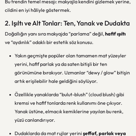
Bu trendin temel mesajı: makyajla kendini gizlemek yerine,
cildini en iyi hâliyle göstermek.
2. Işıltı ve Alt Tonlar: Ten, Yanak ve Dudakta
Doğallığın yanı sıra makyajda “parlama” değil,
hafif ışıltı
ve “aydınlık” odaklı bir estetik söz konusu.
Yakın geçmişte popüler olan tamamen mat yüzeyler
yerini, hafif parlak ya da saten bitişli bir ten
görünümüne bırakıyor. Uzmanlar “dewy / glow” bitişin
artık erişilebilir hale geldiğini söylüyor.
Özellikle yanaklarda “bulut-blush” (cloud blush) gibi
kremsi ve hafif tonlarda renk kullanımı öne çıkıyor.
Yanak üstüne, elmacık kemiklerine yayılan bu renk,
yüzü canlandırıyor.
Dudaklarda da mat rujlar yerini
şeffaf, parlak veya