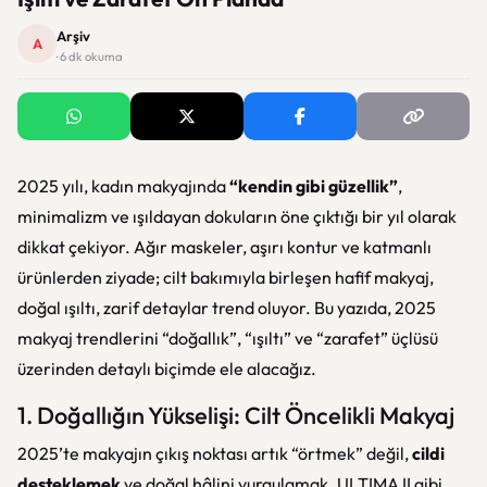
Arşiv
A
· 6 dk okuma
2025 yılı, kadın makyajında
“kendin gibi güzellik”
,
minimalizm ve ışıldayan dokuların öne çıktığı bir yıl olarak
dikkat çekiyor. Ağır maskeler, aşırı kontur ve katmanlı
ürünlerden ziyade; cilt bakımıyla birleşen hafif makyaj,
doğal ışıltı, zarif detaylar trend oluyor. Bu yazıda, 2025
makyaj trendlerini “doğallık”, “ışıltı” ve “zarafet” üçlüsü
üzerinden detaylı biçimde ele alacağız.
1. Doğallığın Yükselişi: Cilt Öncelikli Makyaj
2025’te makyajın çıkış noktası artık “örtmek” değil,
cildi
desteklemek
ve doğal hâlini vurgulamak. ULTIMA II gibi