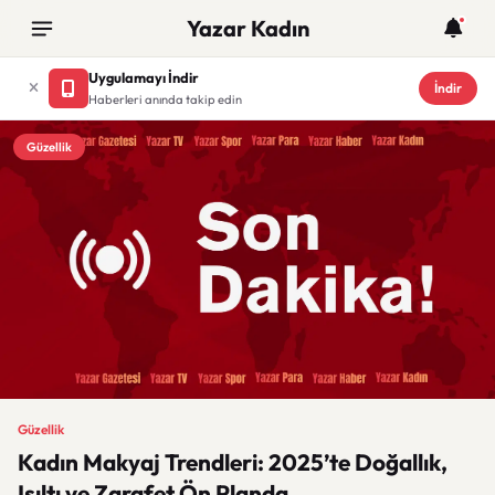
Yazar Kadın
Uygulamayı İndir
İndir
Haberleri anında takip edin
Güzellik
Güzellik
Kadın Makyaj Trendleri: 2025’te Doğallık,
Işıltı ve Zarafet Ön Planda