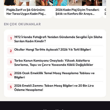
Plajda Zarif ve Şık Görünüm:
2026 Kadın Plaj Giyim Trendleri:
Güz
Her Tarza Uygun Kadın Plaj
Şıklık ve Konforu Bir Araya
Dön
Giyim Önerileri
Getiren Modeller
Bakı
Çöz
EN ÇOK OKUNANLAR
1972 İrlanda Fotoğrafı Yeniden Gündemde Sevgilisi İçin Silaha
1
Sarılan Kadın Kimdir?
Okullar Hangi Tarihte Açılacak? 2026 Yılı Tatil Bilgileri
2
Torba Kanun Komisyonu Onayladı: Yüksek Aidatlara
3
Sınırlama, Tapu ve Çevre Yasasında Köklü Değişiklikler
2026 Ocak Emeklilik Temel Maaş Hesaplama Tablosu ve
4
Bilgileri
2026 Emekli Zammı: Taban Maaş Bilgileri ve 20 Bin Lira
5
Ödeme Hesaplama!