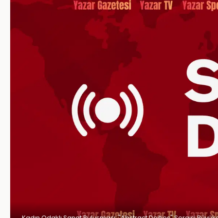
Kadın Odaklı Sanat Buluşması: "Abstract Deities" Sergisi Büyü