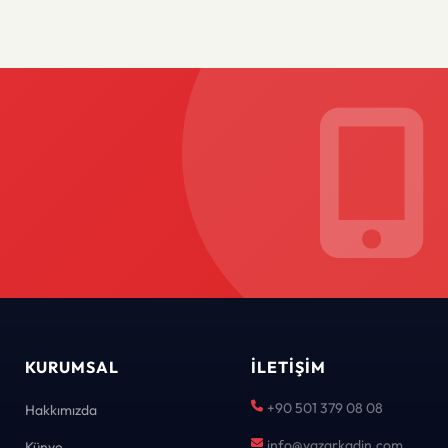
KURUMSAL
İLETIŞIM
+90 501 379 08 08
Hakkımızda
info@yazarkadin.com
Künye