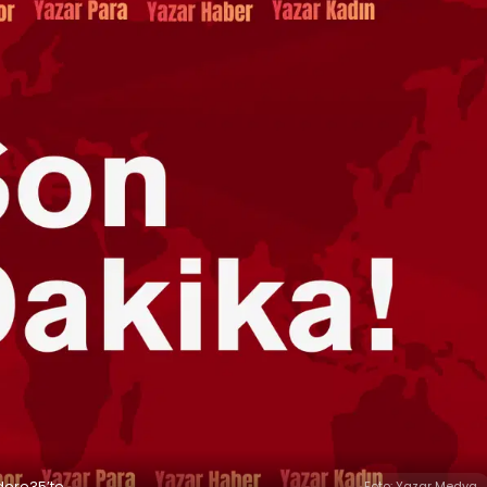
kdere35’te
Foto: Yazar Medya