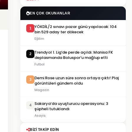
EN ÇOK OKUNANLAR
YÖKDİL/2 sınavı pazar günü yapılacak: 104
1
bin 529 aday ter dökecek
Eğitim
Trendyol 1. Lig’de perde açıldı: Manisa FK
2
deplasmanda Boluspor’u mağlup etti
Futbol
Demi Rose uzun süre sonra ortaya çıktı! Plaj
3
görüntüleri gündem oldu
Magazin
Sakarya’da uyuşturucu operasyonu: 3
4
şüpheli tutuklandı
Asayis
BIZI TAKIP EDIN