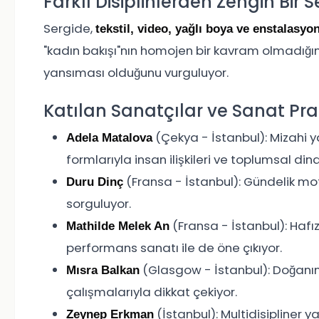
Farklı Disiplinlerden Zengin Bir S
Sergide,
tekstil, video, yağlı boya ve enstalasyo
"kadın bakışı"nın homojen bir kavram olmadığını,
yansıması olduğunu vurguluyor.
Katılan Sanatçılar ve Sanat Prat
(Çekya - İstanbul): Mizahi y
Adela Matalova
formlarıyla insan ilişkileri ve toplumsal dina
(Fransa - İstanbul): Gündelik mot
Duru Dinç
sorguluyor.
(Fransa - İstanbul): Hafız
Mathilde Melek An
performans sanatı ile de öne çıkıyor.
(Glasgow - İstanbul): Doğan
Mısra Balkan
çalışmalarıyla dikkat çekiyor.
(İstanbul): Multidisipliner y
Zeynep Erkman