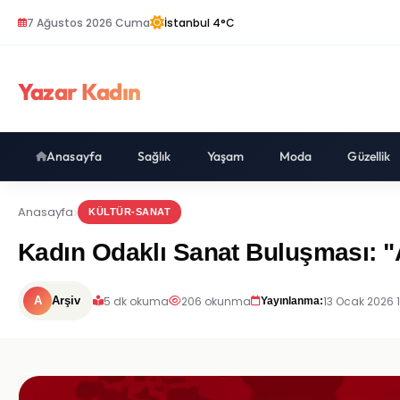
7 Ağustos 2026 Cuma
İstanbul 4°C
Yazar Kadın
Anasayfa
Sağlık
Yaşam
Moda
Güzellik
Anasayfa
KÜLTÜR-SANAT
Kadın Odaklı Sanat Buluşması: "A
5 dk okuma
206 okunma
13 Ocak 2026 
A
Arşiv
Yayınlanma: