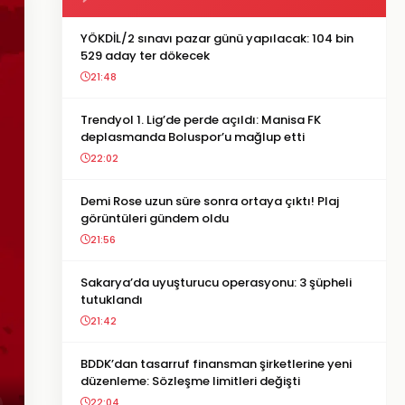
YÖKDİL/2 sınavı pazar günü yapılacak: 104 bin
529 aday ter dökecek
21:48
Trendyol 1. Lig’de perde açıldı: Manisa FK
deplasmanda Boluspor’u mağlup etti
22:02
Demi Rose uzun süre sonra ortaya çıktı! Plaj
görüntüleri gündem oldu
21:56
Sakarya’da uyuşturucu operasyonu: 3 şüpheli
tutuklandı
21:42
BDDK’dan tasarruf finansman şirketlerine yeni
düzenleme: Sözleşme limitleri değişti
22:04