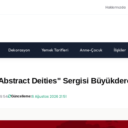
Hakkımızda
Dekorasyon
Yemek Tarifleri
Anne-Çocuk
İlişkiler
bstract Deities" Sergisi Büyükder
19:54
6 Ağustos 2026 21:51
Güncelleme: