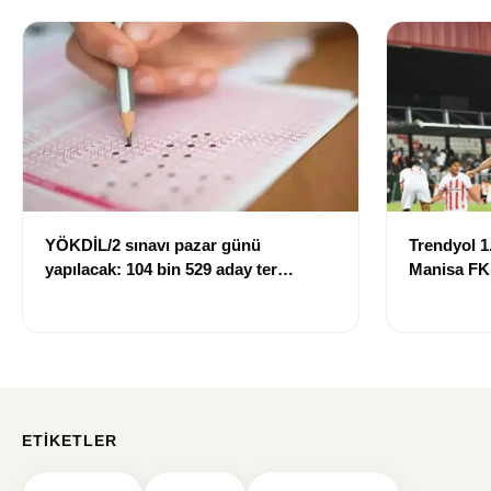
YÖKDİL/2 sınavı pazar günü
Trendyol 1.
yapılacak: 104 bin 529 aday ter
Manisa FK
dökecek
mağlup ett
ETIKETLER