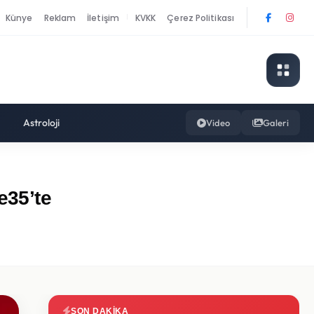
Künye
Reklam
İletişim
KVKK
Çerez Politikası
|
Astroloji
Video
Galeri
e35’te
SON DAKIKA