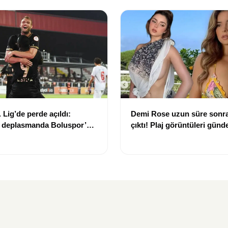
 Lig’de perde açıldı:
Demi Rose uzun süre sonra
 deplasmanda Boluspor’u
çıktı! Plaj görüntüleri gün
i