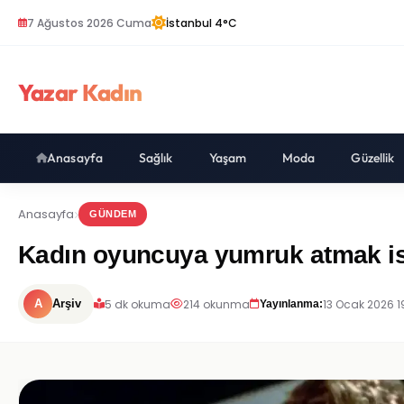
7 Ağustos 2026 Cuma
İstanbul 4°C
Yazar Kadın
Anasayfa
Sağlık
Yaşam
Moda
Güzellik
Anasayfa
GÜNDEM
Kadın oyuncuya yumruk atmak ist
5 dk okuma
214 okunma
13 Ocak 2026 1
A
Arşiv
Yayınlanma: