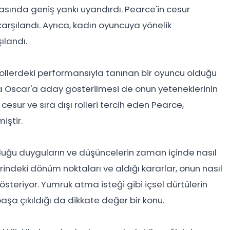
asında geniş yankı uyandırdı. Pearce'in cesur
karşılandı. Ayrıca, kadın oyuncuya yönelik
ılandı.
ı rollerdeki performansıyla tanınan bir oyuncu olduğu
yla Oscar'a aday gösterilmesi de onun yeteneklerinin
esur ve sıra dışı rolleri tercih eden Pearce,
iştir.
duğu duyguların ve düşüncelerin zaman içinde nasıl
indeki dönüm noktaları ve aldığı kararlar, onun nasıl
steriyor. Yumruk atma isteği gibi içsel dürtülerin
 başa çıkıldığı da dikkate değer bir konu.