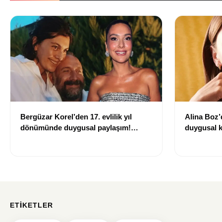
Bergüzar Korel’den 17. evlilik yıl
Alina Boz’
dönümünde duygusal paylaşım!
duygusal k
Düğün albümünü açtı
çekti
ETIKETLER