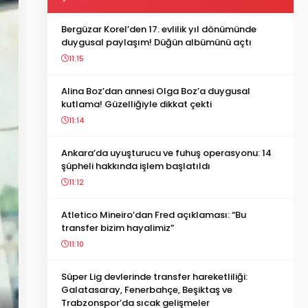
Bergüzar Korel’den 17. evlilik yıl dönümünde
duygusal paylaşım! Düğün albümünü açtı
11:15
Alina Boz’dan annesi Olga Boz’a duygusal
kutlama! Güzelliğiyle dikkat çekti
11:14
Ankara’da uyuşturucu ve fuhuş operasyonu: 14
şüpheli hakkında işlem başlatıldı
11:12
Atletico Mineiro’dan Fred açıklaması: “Bu
transfer bizim hayalimiz”
11:10
Süper Lig devlerinde transfer hareketliliği:
Galatasaray, Fenerbahçe, Beşiktaş ve
Trabzonspor’da sıcak gelişmeler