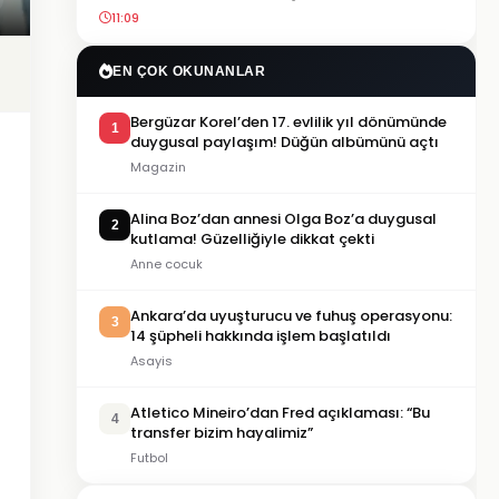
11:09
EN ÇOK OKUNANLAR
Bergüzar Korel’den 17. evlilik yıl dönümünde
1
duygusal paylaşım! Düğün albümünü açtı
Magazin
Alina Boz’dan annesi Olga Boz’a duygusal
2
kutlama! Güzelliğiyle dikkat çekti
Anne cocuk
Ankara’da uyuşturucu ve fuhuş operasyonu:
3
14 şüpheli hakkında işlem başlatıldı
Asayis
Atletico Mineiro’dan Fred açıklaması: “Bu
4
transfer bizim hayalimiz”
Futbol