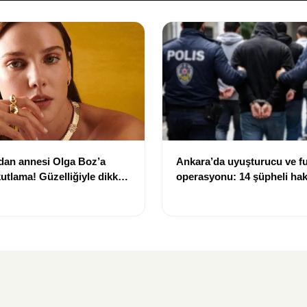
dan annesi Olga Boz’a
Ankara’da uyuşturucu ve f
utlama! Güzelliğiyle dikkat
operasyonu: 14 şüpheli ha
işlem başlatıldı