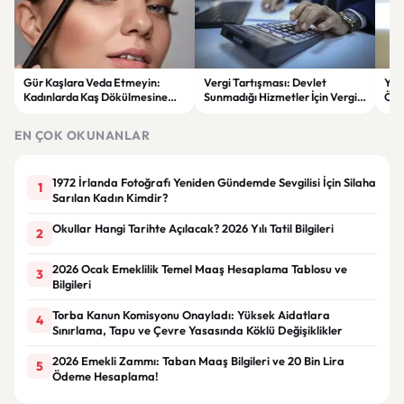
Gür Kaşlara Veda Etmeyin:
Vergi Tartışması: Devlet
YEN
Kadınlarda Kaş Dökülmesine
Sunmadığı Hizmetler İçin Vergi
Öne
Karşı Etkili Çözümler
Alabilir mi?
oyl
ver
EN ÇOK OKUNANLAR
1972 İrlanda Fotoğrafı Yeniden Gündemde Sevgilisi İçin Silaha
1
Sarılan Kadın Kimdir?
Okullar Hangi Tarihte Açılacak? 2026 Yılı Tatil Bilgileri
2
2026 Ocak Emeklilik Temel Maaş Hesaplama Tablosu ve
3
Bilgileri
Torba Kanun Komisyonu Onayladı: Yüksek Aidatlara
4
Sınırlama, Tapu ve Çevre Yasasında Köklü Değişiklikler
2026 Emekli Zammı: Taban Maaş Bilgileri ve 20 Bin Lira
5
Ödeme Hesaplama!