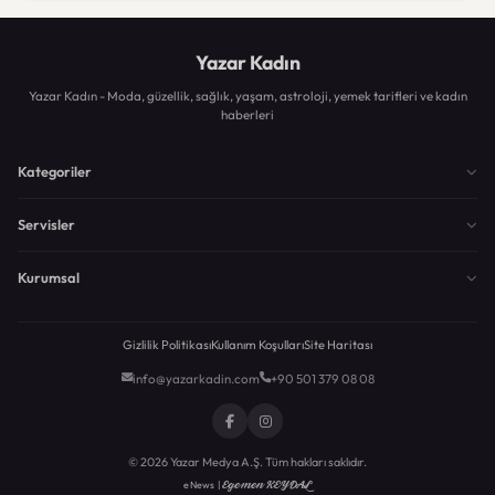
Yazar Kadın
Yazar Kadın - Moda, güzellik, sağlık, yaşam, astroloji, yemek tarifleri ve kadın
haberleri
Kategoriler
Servisler
Kurumsal
Gizlilik Politikası
Kullanım Koşulları
Site Haritası
info@yazarkadin.com
+90 501 379 08 08
© 2026 Yazar Medya A.Ş. Tüm hakları saklıdır.
Egemen KEYDAL
eNews |