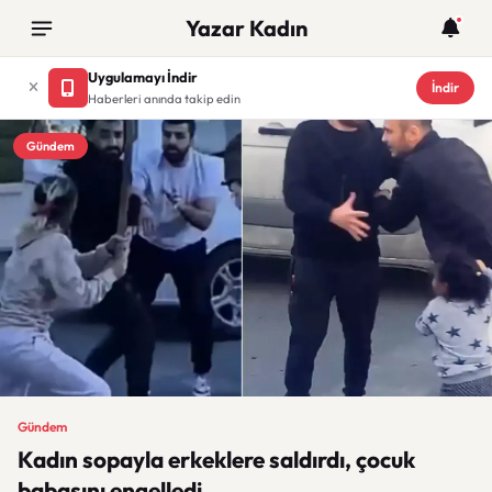
Yazar Kadın
Uygulamayı İndir
İndir
Haberleri anında takip edin
Gündem
Gündem
Kadın sopayla erkeklere saldırdı, çocuk
babasını engelledi