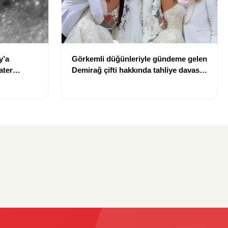
y’a
Görkemli düğünleriyle gündeme gelen
ater
Demirağ çifti hakkında tahliye davası
iddiası