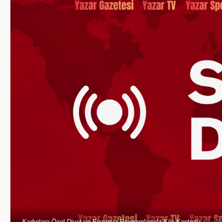
Kadınlara Özel Diyet ve Egzersiz Programlarıyla Kilo Kontrolü