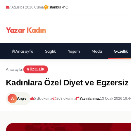
7 Ağustos 2026 Cuma
İstanbul 4°C
Yazar Kadın
Anasayfa
Sağlık
Yaşam
Moda
Güzellik
Anasayfa
GÜZELLIK
Kadınlara Özel Diyet ve Egzersiz
A
Arşiv
5 dk okuma
203 okunma
Yayınlanma:
13 Ocak 2026 19:4