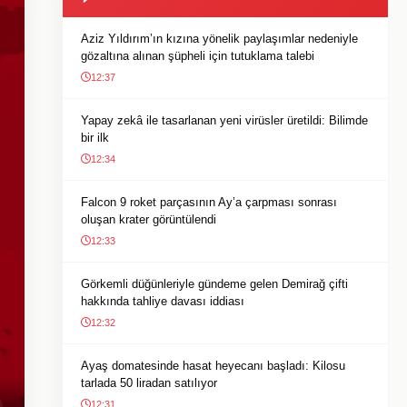
Aziz Yıldırım’ın kızına yönelik paylaşımlar nedeniyle
gözaltına alınan şüpheli için tutuklama talebi
12:37
Yapay zekâ ile tasarlanan yeni virüsler üretildi: Bilimde
bir ilk
12:34
Falcon 9 roket parçasının Ay’a çarpması sonrası
oluşan krater görüntülendi
12:33
Görkemli düğünleriyle gündeme gelen Demirağ çifti
hakkında tahliye davası iddiası
12:32
Ayaş domatesinde hasat heyecanı başladı: Kilosu
tarlada 50 liradan satılıyor
12:31