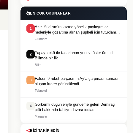
EN ÇOK OKUNANLAR
Aziz Yıldırım’ın kızına yönelik paylaşımlar
1
nedeniyle gözaltına alınan şüpheli için tutuklama
talebi
Gündem
Yapay zekâ ile tasarlanan yeni virüsler üretildi:
2
Bilimde bir ilk
Bilim
Falcon 9 roket parçasının Ay’a çarpması sonrası
3
oluşan krater görüntülendi
Teknoloji
Görkemli düğünleriyle gündeme gelen Demirağ
4
çifti hakkında tahliye davası iddiası
Magazin
BIZI TAKIP EDIN