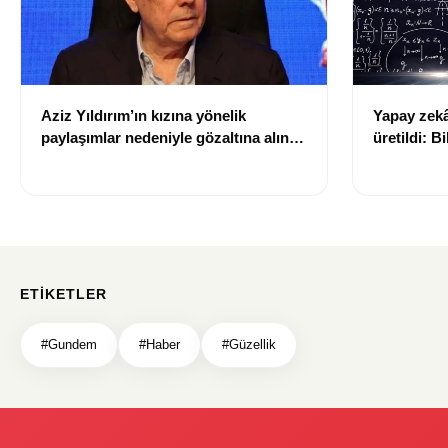
Aziz Yıldırım’ın kızına yönelik
Yapay zekâ 
paylaşımlar nedeniyle gözaltına alınan
üretildi: Bi
şüpheli için tutuklama talebi
ETIKETLER
#Gundem
#Haber
#Güzellik