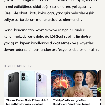
ihmal edildiğinde ciddi sağlık sorunlarına yol açabilir.
Özellikle akıntı, kötü koku, ağrı, yara gibi belirtiler eşlik
ediyorsa, bu durum mutlaka ciddiye alınmalıdır.
Kendi kendine tanı koymak veya rastgele ürünler
kullanmak, durumu daha da kötüleştirebilir. En doğru
yaklaşım, hijyen kurallarına dikkat etmek ve şikayetler
devam ederse bir uzmandan profesyonel destek almaktır.
İLGILI HABERLER
Xiaomi Redmi Note 17 tanıtıldı: 8
Türkiye’de ilk kez görülen
Der
bin mAh bataryasıyla dikkat
Bundgaard Sendromu tespit
fayd