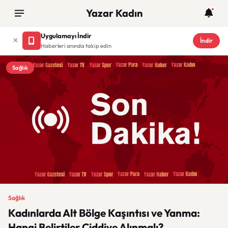
Yazar Kadın
Uygulamayı İndir
İndir
Haberleri anında takip edin
Sağlık
Sağlık
Kadınlarda Alt Bölge Kaşıntısı ve Yanma:
Hangi Belirtiler Ciddiye Alınmalı?