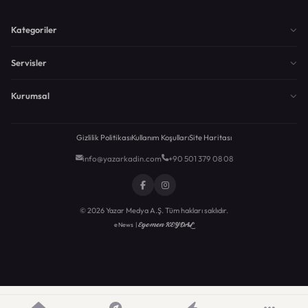
Kategoriler
Servisler
Kurumsal
Gizlilik Politikası
Kullanım Koşulları
Site Haritası
info@yazarkadin.com
+90 501 379 08 08
© 2026 Yazar Medya A.Ş. Tüm hakları saklıdır.
Egemen KEYDAL
eNews |