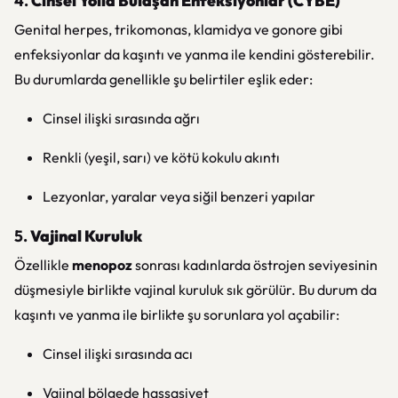
4.
Cinsel Yolla Bulaşan Enfeksiyonlar (CYBE)
Genital herpes, trikomonas, klamidya ve gonore gibi
enfeksiyonlar da kaşıntı ve yanma ile kendini gösterebilir.
Bu durumlarda genellikle şu belirtiler eşlik eder:
Cinsel ilişki sırasında ağrı
Renkli (yeşil, sarı) ve kötü kokulu akıntı
Lezyonlar, yaralar veya siğil benzeri yapılar
5.
Vajinal Kuruluk
Özellikle
menopoz
sonrası kadınlarda östrojen seviyesinin
düşmesiyle birlikte vajinal kuruluk sık görülür. Bu durum da
kaşıntı ve yanma ile birlikte şu sorunlara yol açabilir:
Cinsel ilişki sırasında acı
Vajinal bölgede hassasiyet