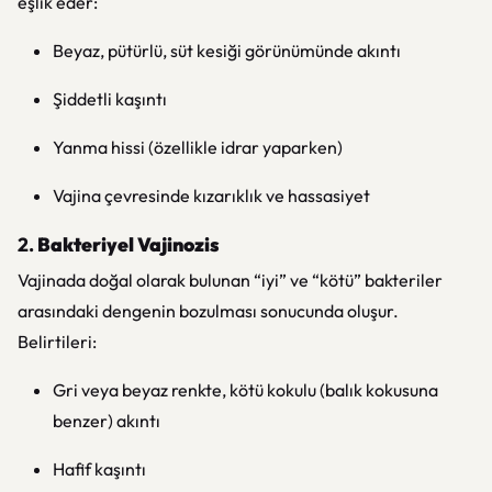
eşlik eder:
Beyaz, pütürlü, süt kesiği görünümünde akıntı
Şiddetli kaşıntı
Yanma hissi (özellikle idrar yaparken)
Vajina çevresinde kızarıklık ve hassasiyet
2.
Bakteriyel Vajinozis
Vajinada doğal olarak bulunan “iyi” ve “kötü” bakteriler
arasındaki dengenin bozulması sonucunda oluşur.
Belirtileri:
Gri veya beyaz renkte, kötü kokulu (balık kokusuna
benzer) akıntı
Hafif kaşıntı