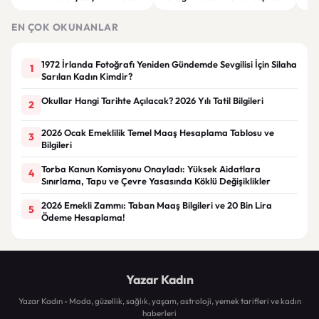
çekiyor
edildi: Nadir kalp hastalığı
dest
gündemde
sağ
EN ÇOK OKUNANLAR
1972 İrlanda Fotoğrafı Yeniden Gündemde Sevgilisi İçin Silaha
1
Sarılan Kadın Kimdir?
Okullar Hangi Tarihte Açılacak? 2026 Yılı Tatil Bilgileri
2
2026 Ocak Emeklilik Temel Maaş Hesaplama Tablosu ve
3
Bilgileri
Torba Kanun Komisyonu Onayladı: Yüksek Aidatlara
4
Sınırlama, Tapu ve Çevre Yasasında Köklü Değişiklikler
2026 Emekli Zammı: Taban Maaş Bilgileri ve 20 Bin Lira
5
Ödeme Hesaplama!
Yazar Kadın
Yazar Kadın - Moda, güzellik, sağlık, yaşam, astroloji, yemek tarifleri ve kadın
haberleri