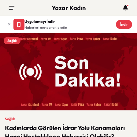
Yazar Kadın
Uygulamayı İndir
İndir
Haberleri anında takip edin
Sağlık
Sağlık
Kadınlarda Görülen İdrar Yolu Kanamaları
Hangi Hastalıkların Habercisi Olabilir?