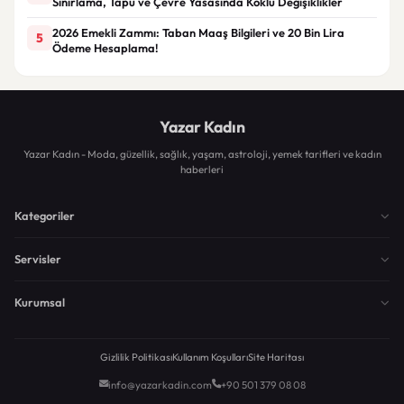
Sınırlama, Tapu ve Çevre Yasasında Köklü Değişiklikler
2026 Emekli Zammı: Taban Maaş Bilgileri ve 20 Bin Lira
5
Ödeme Hesaplama!
Yazar Kadın
Yazar Kadın - Moda, güzellik, sağlık, yaşam, astroloji, yemek tarifleri ve kadın
haberleri
Kategoriler
Servisler
Kurumsal
Gizlilik Politikası
Kullanım Koşulları
Site Haritası
info@yazarkadin.com
+90 501 379 08 08