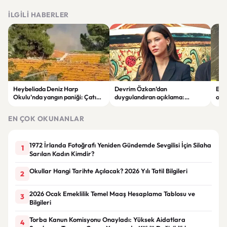
İLGILI HABERLER
Heybeliada Deniz Harp
Devrim Özkan’dan
Edi
Okulu’nda yangın paniği: Çatıda
duygulandıran açıklama:
ope
büyük hasar oluştu
“Babaannemi kaybettim”
tut
EN ÇOK OKUNANLAR
1972 İrlanda Fotoğrafı Yeniden Gündemde Sevgilisi İçin Silaha
1
Sarılan Kadın Kimdir?
Okullar Hangi Tarihte Açılacak? 2026 Yılı Tatil Bilgileri
2
2026 Ocak Emeklilik Temel Maaş Hesaplama Tablosu ve
3
Bilgileri
Torba Kanun Komisyonu Onayladı: Yüksek Aidatlara
4