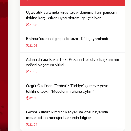
Uçak atık sularında virüs takibi dönemi: Yeni pandemi
riskine karşı erken uyarı sistemi geliştiriliyor
21:08
Batman’da tünel girişinde kaza: 12 kişi yaralandı
21:06
Adana’da acı kaza: Eski Pozantı Belediye Başkanı’nın
yeğeni yaşamını yitirdi
21:02
Özgür Özel’den “Terörsüz Türkiye” çerçeve yasa
teklifine tepki: “Meselenin ruhuna aykırı”
02:05
Gözde Yılmaz kimdir? Kariyeri ve özel hayatıyla
merak edilen menajer hakkında bilgiler
21:04