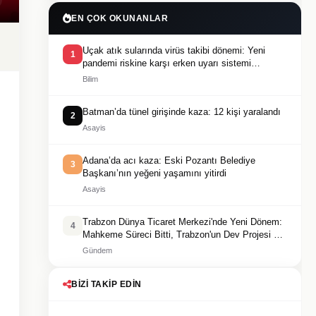
EN ÇOK OKUNANLAR
Uçak atık sularında virüs takibi dönemi: Yeni
1
pandemi riskine karşı erken uyarı sistemi
geliştiriliyor
Bilim
Batman’da tünel girişinde kaza: 12 kişi yaralandı
2
Asayis
Adana’da acı kaza: Eski Pozantı Belediye
3
Başkanı’nın yeğeni yaşamını yitirdi
Asayis
Trabzon Dünya Ticaret Merkezi'nde Yeni Dönem:
4
Mahkeme Süreci Bitti, Trabzon'un Dev Projesi Ne
Zaman Tamamlanacak?
Gündem
BIZI TAKIP EDIN