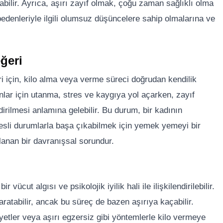
bilir. Ayrıca, aşırı zayıf olmak, çoğu zaman sağlıklı olma
n bedenleriyle ilgili olumsuz düşüncelere sahip olmalarına ve
ğeri
ri için, kilo alma veya verme süreci doğrudan kendilik
dınlar için utanma, stres ve kaygıya yol açarken, zayıf
irilmesi anlamına gelebilir. Bu durum, bir kadının
tresli durumlarla başa çıkabilmek için yemek yemeyi bir
lanan bir davranışsal sorundur.
vücut algısı ve psikolojik iyilik hali ile ilişkilendirilebilir.
ratabilir, ancak bu süreç de bazen aşırıya kaçabilir.
iyetler veya aşırı egzersiz gibi yöntemlerle kilo vermeye