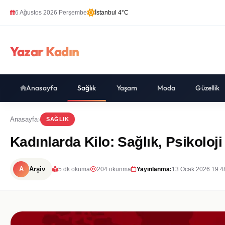
6 Ağustos 2026 Perşembe
İstanbul 4°C
Yazar Kadın
Anasayfa
Sağlık
Yaşam
Moda
Güzellik
Anasayfa
SAĞLIK
Kadınlarda Kilo: Sağlık, Psikoloji
A
Arşiv
5 dk okuma
204 okunma
Yayınlanma:
13 Ocak 2026 19:4