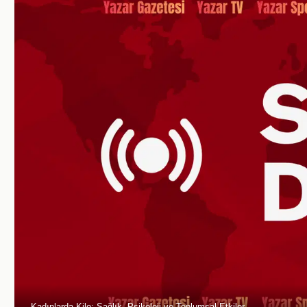
Kadınlarda Kilo: Sağlık, Psikoloji ve Toplumsal Etkiler