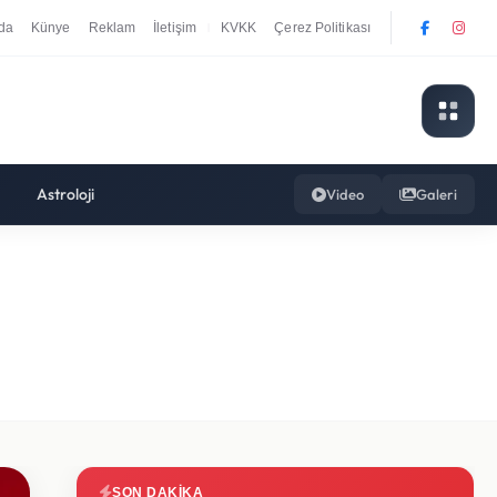
da
Künye
Reklam
İletişim
KVKK
Çerez Politikası
|
Astroloji
Video
Galeri
SON DAKIKA