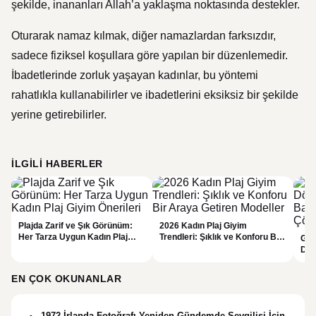
şekilde, inananları Allah’a yaklaşma noktasında destekler.
Oturarak namaz kılmak, diğer namazlardan farksızdır,
sadece fiziksel koşullara göre yapılan bir düzenlemedir.
İbadetlerinde zorluk yaşayan kadınlar, bu yöntemi
rahatlıkla kullanabilirler ve ibadetlerini eksiksiz bir şekilde
yerine getirebilirler.
İLGILI HABERLER
Plajda Zarif ve Şık Görünüm:
2026 Kadın Plaj Giyim
Her Tarza Uygun Kadın Plaj
Trendleri: Şıklık ve Konforu Bir
Güz
Giyim Önerileri
Araya Getiren Modeller
Dön
Bak
Çöz
EN ÇOK OKUNANLAR
1972 İrlanda Fotoğrafı Yeniden Gündemde Sevgilisi İçin