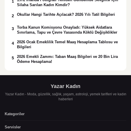
1
Silaha Sarılan Kadın Kimdir?
Okullar Hangi Tarihte Açılacak? 2026 Yılı Tatil Bilgileri
2
Torba Kanun Komisyonu Onayladı: Yüksek Aidatlara
3
Sınırlama, Tapu ve Çevre Yasasında Köklü Değişiklikler
2026 Ocak Emeklilik Temel Maaş Hesaplama Tablosu ve
4
Bilgileri
2026 Emekli Zammı: Taban Maaş Bilgileri ve 20 Bin Lira
5
Ödeme Hesaplama!
Yazar Kadın
Yazar Kadın - Moda, güzellik, sağlık, yaşam, astroloji, yemek tarifleri ve kadın
haberleri
Kategoriler
Servisler