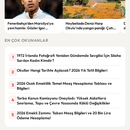
Fenerbahçe’den Marsilya’ya
Heybeliada Deniz Harp
Dev
yeni hamle: Gözler Igor
Okulu’nda yangın paniği: Çatıda
duy
Paixao’da
büyük hasar oluştu
“Ba
EN ÇOK OKUNANLAR
1972 İrlanda Fotoğrafı Yeniden Gündemde Sevgilisi İçin Silaha
1
Sarılan Kadın Kimdir?
Okullar Hangi Tarihte Açılacak? 2026 Yılı Tatil Bilgileri
2
2026 Ocak Emeklilik Temel Maaş Hesaplama Tablosu ve
3
Bilgileri
Torba Kanun Komisyonu Onayladı: Yüksek Aidatlara
4
Sınırlama, Tapu ve Çevre Yasasında Köklü Değişiklikler
2026 Emekli Zammı: Taban Maaş Bilgileri ve 20 Bin Lira
5
Ödeme Hesaplama!