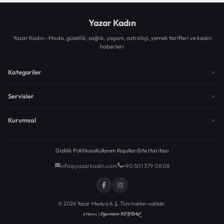
Yazar Kadın
Yazar Kadın - Moda, güzellik, sağlık, yaşam, astroloji, yemek tarifleri ve kadın
haberleri
Kategoriler
Servisler
Kurumsal
Gizlilik Politikası
Kullanım Koşulları
Site Haritası
info@yazarkadin.com
+90 501 379 08 08
© 2026 Yazar Medya A.Ş. Tüm hakları saklıdır.
Egemen KEYDAL
eNews |