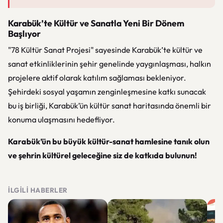
Karabük’te Kültür ve Sanatla Yeni Bir Dönem
Başlıyor
"78 Kültür Sanat Projesi" sayesinde Karabük’te kültür ve
sanat etkinliklerinin şehir genelinde yaygınlaşması, halkın
projelere aktif olarak katılım sağlaması bekleniyor.
Şehirdeki sosyal yaşamın zenginleşmesine katkı sunacak
bu iş birliği, Karabük’ün kültür sanat haritasında önemli bir
konuma ulaşmasını hedefliyor.
Karabük’ün bu büyük kültür-sanat hamlesine tanık olun
ve şehrin kültürel geleceğine siz de katkıda bulunun!
İLGILI HABERLER