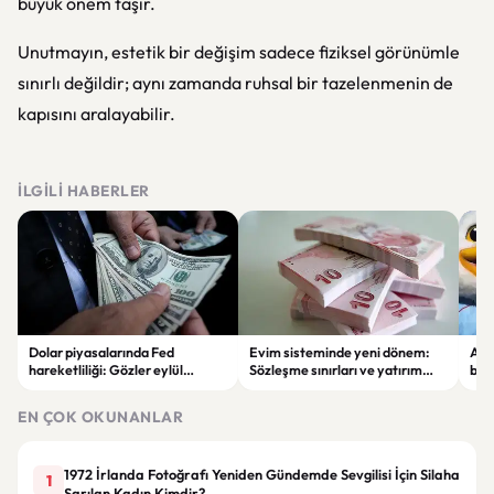
büyük önem taşır.
Unutmayın, estetik bir değişim sadece fiziksel görünümle
sınırlı değildir; aynı zamanda ruhsal bir tazelenmenin de
kapısını aralayabilir.
İLGILI HABERLER
Dolar piyasalarında Fed
Evim sisteminde yeni dönem:
Alta
hareketliliği: Gözler eylül
Sözleşme sınırları ve yatırım
bell
ayındaki faiz kararında
kuralları değişti
Bil
duy
EN ÇOK OKUNANLAR
1972 İrlanda Fotoğrafı Yeniden Gündemde Sevgilisi İçin Silaha
1
Sarılan Kadın Kimdir?