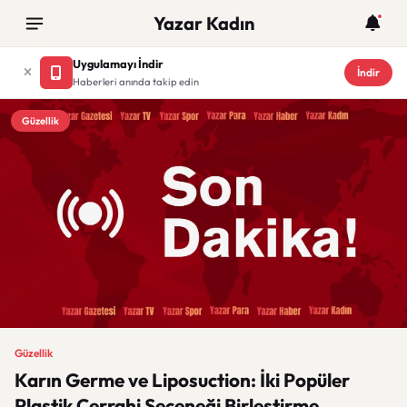
Yazar Kadın
Uygulamayı İndir
İndir
Haberleri anında takip edin
Güzellik
Güzellik
Karın Germe ve Liposuction: İki Popüler
Plastik Cerrahi Seçeneği Birleştirme