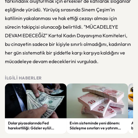
farkındalık oluşturmak için erkekler de katılarak sloganlar
eşliğinde yürüdü. Yürüyüş sırasında Sinem Çeşim'in
katilinin yakalanması ve hak ettiği cezayı alması için
sürecin takipçisi olunacağı belirtildi. "MÜCADELEYE
DEVAM EDECEĞİZ" Kartal Kadın Dayanışma Komiteleri,
bu cinayetin sadece bir kişiyle sınırlı olmadığını, kadınların
her gün sistematik bir şiddetle karşı karşıya kaldığını ve
mücadeleye devam edeceklerini vurguladı.
İLGILI HABERLER
Dolar piyasalarında Fed
Evim sisteminde yeni dönem:
Alta
hareketliliği: Gözler eylül
Sözleşme sınırları ve yatırım
bell
ayındaki faiz kararında
kuralları değişti
Bil
duy