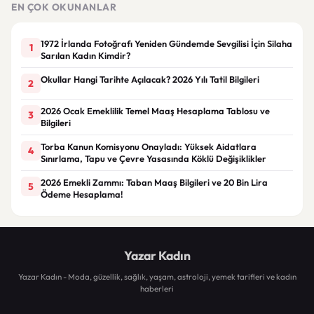
EN ÇOK OKUNANLAR
1972 İrlanda Fotoğrafı Yeniden Gündemde Sevgilisi İçin Silaha
1
Sarılan Kadın Kimdir?
Okullar Hangi Tarihte Açılacak? 2026 Yılı Tatil Bilgileri
2
2026 Ocak Emeklilik Temel Maaş Hesaplama Tablosu ve
3
Bilgileri
Torba Kanun Komisyonu Onayladı: Yüksek Aidatlara
4
Sınırlama, Tapu ve Çevre Yasasında Köklü Değişiklikler
2026 Emekli Zammı: Taban Maaş Bilgileri ve 20 Bin Lira
5
Ödeme Hesaplama!
Yazar Kadın
Yazar Kadın - Moda, güzellik, sağlık, yaşam, astroloji, yemek tarifleri ve kadın
haberleri