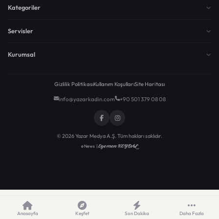
Kategoriler
Servisler
Kurumsal
Gizlilik Politikası
Kullanım Koşulları
Site Haritası
info@yazarkadin.com
+90 501 379 08 08
© 2026 Yazar Medya A.Ş. Tüm hakları saklıdır.
Egemen KEYDAL
eNews |
Anasayfa
Keşfet
Son Dakika
Daha Fazla