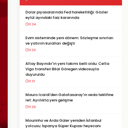
Dolar piyasalarında Fed hareketliliği: Gözler
eylül ayındaki faiz kararında
11:34
Evim sisteminde yeni dönem: Sözleşme sınırları
ve yatırım kuralları değişti
11:33
Altay Bayındır'ın yeni takımı belli oldu: Celta
Vigo transferi Bilal Göregen videosuyla
duyuruldu
11:31
Mauro Icardi'den Galatasaray'ın veda teklifine
ret: Ayrılıkta yeni gelişme
11:29
Mourinho ve Arda Güler yeniden İstanbul
yolcusu: İspanya Süper Kupası heyecanı