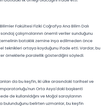
batıdaki ilk örneği olacağını ifade etti.
Bilimler Fakültesi Fiziki Coğrafya Ana Bilim Dalı
 sondaj çalışmalarının önemli veriler sunduğunu
ın temelinin bataklık zemine inşa edilmeden önce
özel teknikleri ortaya koyduğunu ifade etti. Vardar, bu
r örneklerle paralellik gösterdiğini söyledi.
ları da bu keşfin, iki ülke arasındaki tarihsel ve
ol İmparatorluğu'nun Orta Asya'daki başkenti
ede de kullanıldığını ve Moğol saraylarının
da bulunduğunu belirten uzmanlar, bu keşfin