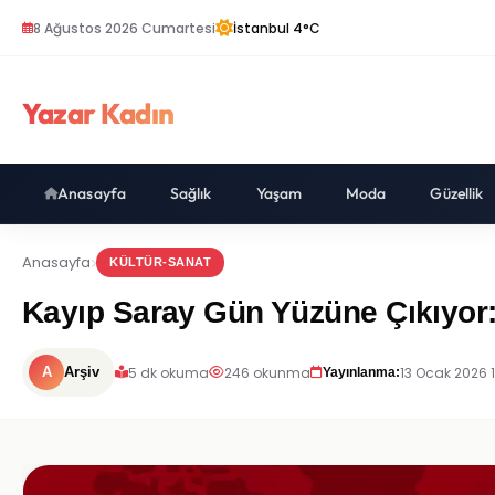
8 Ağustos 2026 Cumartesi
İstanbul 4°C
Yazar Kadın
Anasayfa
Sağlık
Yaşam
Moda
Güzellik
Anasayfa
KÜLTÜR-SANAT
Kayıp Saray Gün Yüzüne Çıkıyor: 
5 dk okuma
246 okunma
13 Ocak 2026 
A
Arşiv
Yayınlanma: