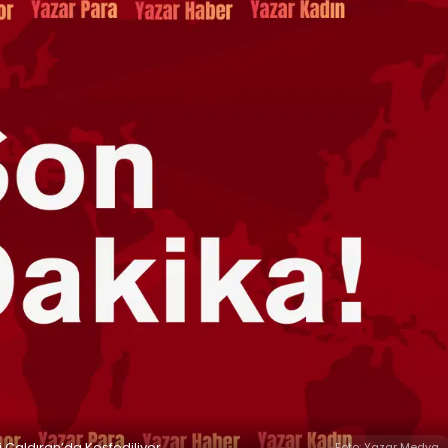
 Çaldıran’da Keşfediliyor
Foto: Yazar Medya