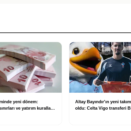
eminde yeni dönem:
Altay Bayındır'ın yeni takımı
nırları ve yatırım kuralları
oldu: Celta Vigo transferi Bi
Göregen videosuyla duyur