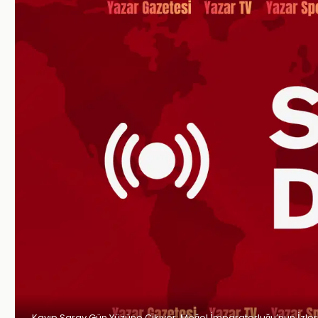
Kayıp Saray Gün Yüzüne Çıkıyor: Moğol İmparatorluğu’nun İzleri