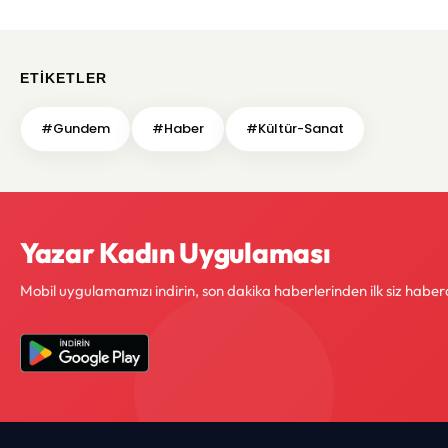
ETIKETLER
#Gundem
#Haber
#Kültür-Sanat
Yazar Kadın Uygulaması
Mobil uygulamamızı indirin, son dakika haberlerinden ilk siz haber