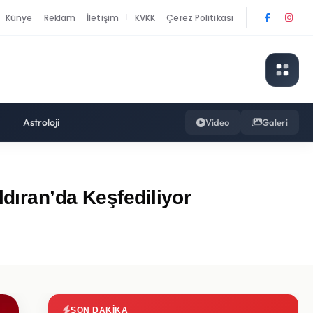
Künye
Reklam
İletişim
KVKK
Çerez Politikası
|
Astroloji
Video
Galeri
dıran’da Keşfediliyor
SON DAKIKA