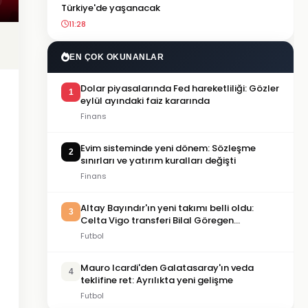
Türkiye'de yaşanacak
11:28
EN ÇOK OKUNANLAR
Dolar piyasalarında Fed hareketliliği: Gözler
1
eylül ayındaki faiz kararında
Finans
Evim sisteminde yeni dönem: Sözleşme
2
sınırları ve yatırım kuralları değişti
Finans
Altay Bayındır'ın yeni takımı belli oldu:
3
Celta Vigo transferi Bilal Göregen
videosuyla duyuruldu
Futbol
Mauro Icardi'den Galatasaray'ın veda
4
teklifine ret: Ayrılıkta yeni gelişme
Futbol