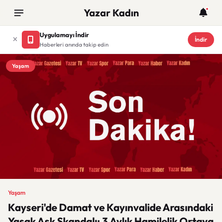
Yazar Kadın
Uygulamayı İndir
İndir
Haberleri anında takip edin
Yaşam
Yaşam
Kayseri'de Damat ve Kayınvalide Arasındaki
Yasak Aşk Skandalı: 3 Aylık Hamilelik Ortaya