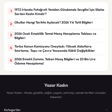
1972 İrlanda Fotoğrafı Yeniden Gündemde Sevgilisi İçin Silaha
1
Sarılan Kadın Kimdir?
Okullar Hangi Tarihte Açılacak? 2026 Yılı Tatil Bilgileri
2
2026 Ocak Emeklilik Temel Maaş Hesaplama Tablosu ve
3
Bilgileri
Torba Kanun Komisyonu Onayladı: Yüksek Aidatlara
4
Sınırlama, Tapu ve Çevre Yasasında Köklü Değişiklikler
2026 Emekli Zammı: Taban Maaş Bilgileri ve 20 Bin Lira
5
Ödeme Hesaplama!
Yazar Kadın
Yazar Kadın - Moda, güzellik, sağlık, yaşam, astroloji, yemek tarifleri ve kadın
haberleri
Kategoriler