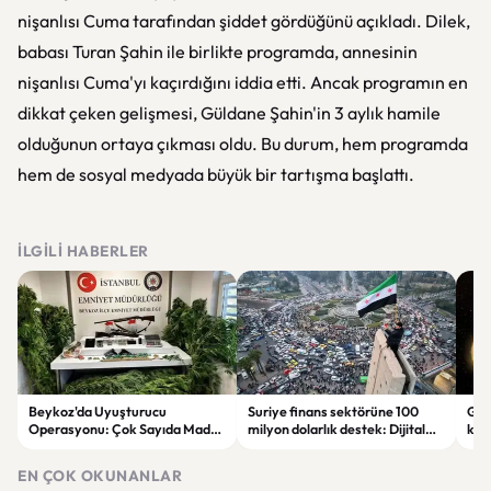
nişanlısı Cuma tarafından şiddet gördüğünü açıkladı. Dilek,
babası Turan Şahin ile birlikte programda, annesinin
nişanlısı Cuma'yı kaçırdığını iddia etti. Ancak programın en
dikkat çeken gelişmesi, Güldane Şahin'in 3 aylık hamile
olduğunun ortaya çıkması oldu. Bu durum, hem programda
hem de sosyal medyada büyük bir tartışma başlattı.
İLGILI HABERLER
Beykoz'da Uyuşturucu
Suriye finans sektörüne 100
Gal
Operasyonu: Çok Sayıda Madde
milyon dolarlık destek: Dijital
keşi
ve Silah Ele Geçirildi
dönüşüm hedefleniyor
par
EN ÇOK OKUNANLAR