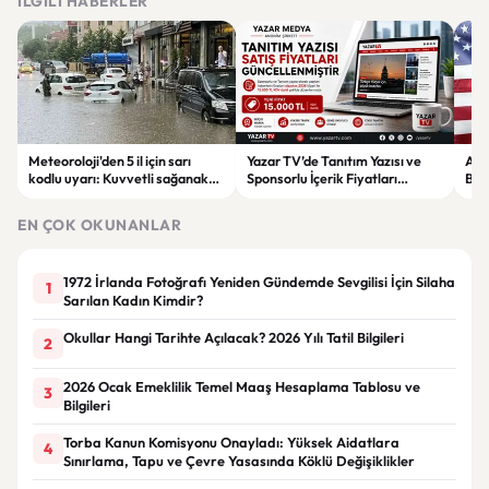
İLGILI HABERLER
Meteoroloji'den 5 il için sarı
Yazar TV’de Tanıtım Yazısı ve
ABD
kodlu uyarı: Kuvvetli sağanak
Sponsorlu İçerik Fiyatları
Boğ
ve fırtına geliyor
Güncellendi: Yeni Fiyat 15 Bin TL
iht
EN ÇOK OKUNANLAR
1972 İrlanda Fotoğrafı Yeniden Gündemde Sevgilisi İçin Silaha
1
Sarılan Kadın Kimdir?
Okullar Hangi Tarihte Açılacak? 2026 Yılı Tatil Bilgileri
2
2026 Ocak Emeklilik Temel Maaş Hesaplama Tablosu ve
3
Bilgileri
Torba Kanun Komisyonu Onayladı: Yüksek Aidatlara
4
Sınırlama, Tapu ve Çevre Yasasında Köklü Değişiklikler