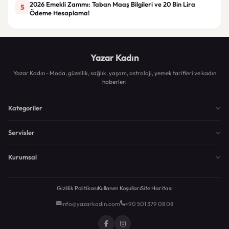
2026 Emekli Zammı: Taban Maaş Bilgileri ve 20 Bin Lira
5
Ödeme Hesaplama!
Yazar Kadın
Yazar Kadın - Moda, güzellik, sağlık, yaşam, astroloji, yemek tarifleri ve kadın
haberleri
Kategoriler
Servisler
Kurumsal
Gizlilik Politikası
Kullanım Koşulları
Site Haritası
info@yazarkadin.com
+90 501 379 08 08