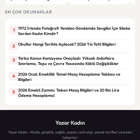
başına 255 liraya kadar ödeme
çeyrek beklentisi 739 milyar
mil
yapılacak
dolara çıktı
EN ÇOK OKUNANLAR
1972 İrlanda Fotoğrafı Yeniden Gündemde Sevgilisi İçin Silaha
1
Sarılan Kadın Kimdir?
Okullar Hangi Tarihte Açılacak? 2026 Yılı Tatil Bilgileri
2
Torba Kanun Komisyonu Onayladı: Yüksek Aidatlara
3
Sınırlama, Tapu ve Çevre Yasasında Köklü Değişiklikler
2026 Ocak Emeklilik Temel Maaş Hesaplama Tablosu ve
4
Bilgileri
2026 Emekli Zammı: Taban Maaş Bilgileri ve 20 Bin Lira
5
Ödeme Hesaplama!
Yazar Kadın
Yazar Kadın - Moda, güzellik, sağlık, yaşam, astroloji, yemek tarifleri ve kadın
haberleri