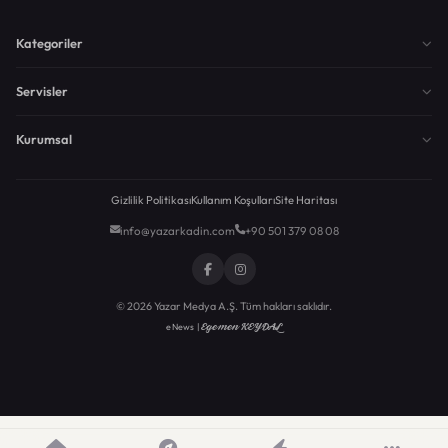
Kategoriler
Servisler
Kurumsal
Gizlilik Politikası
Kullanım Koşulları
Site Haritası
info@yazarkadin.com
+90 501 379 08 08
© 2026 Yazar Medya A.Ş. Tüm hakları saklıdır.
Egemen KEYDAL
eNews |