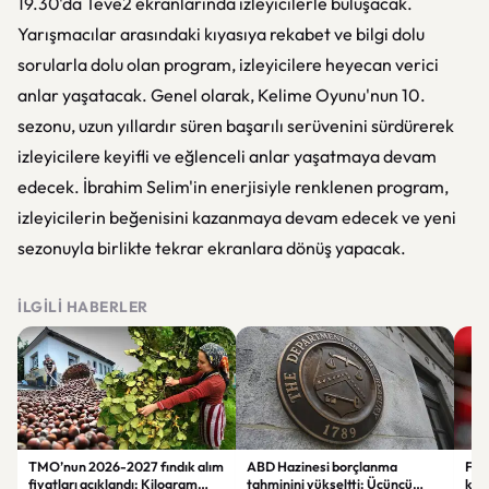
19.30'da Teve2 ekranlarında izleyicilerle buluşacak.
Yarışmacılar arasındaki kıyasıya rekabet ve bilgi dolu
sorularla dolu olan program, izleyicilere heyecan verici
anlar yaşatacak. Genel olarak, Kelime Oyunu'nun 10.
sezonu, uzun yıllardır süren başarılı serüvenini sürdürerek
izleyicilere keyifli ve eğlenceli anlar yaşatmaya devam
edecek. İbrahim Selim'in enerjisiyle renklenen program,
izleyicilerin beğenisini kazanmaya devam edecek ve yeni
sezonuyla birlikte tekrar ekranlara dönüş yapacak.
İLGILI HABERLER
TMO’nun 2026-2027 fındık alım
ABD Hazinesi borçlanma
Fen
fiyatları açıklandı: Kilogram
tahminini yükseltti: Üçüncü
krit