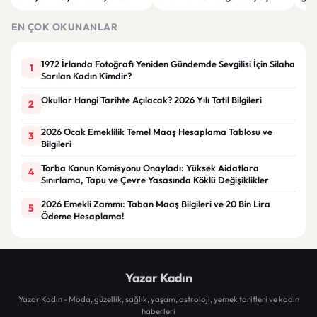
ortaya çıktı: Saldırgan
ata
öğrencinin geçmişi dikkat çekti
EN ÇOK OKUNANLAR
1972 İrlanda Fotoğrafı Yeniden Gündemde Sevgilisi İçin Silaha
1
Sarılan Kadın Kimdir?
Okullar Hangi Tarihte Açılacak? 2026 Yılı Tatil Bilgileri
2
2026 Ocak Emeklilik Temel Maaş Hesaplama Tablosu ve
3
Bilgileri
Torba Kanun Komisyonu Onayladı: Yüksek Aidatlara
4
Sınırlama, Tapu ve Çevre Yasasında Köklü Değişiklikler
2026 Emekli Zammı: Taban Maaş Bilgileri ve 20 Bin Lira
5
Ödeme Hesaplama!
Yazar Kadın
Yazar Kadın - Moda, güzellik, sağlık, yaşam, astroloji, yemek tarifleri ve kadın
haberleri