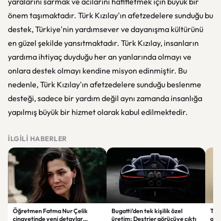
yaralarını sarmak ve acılarını hafifletmek için büyük bir
önem taşımaktadır. Türk Kızılay'ın afetzedelere sunduğu bu
destek, Türkiye'nin yardımsever ve dayanışma kültürünü
en güzel şekilde yansıtmaktadır. Türk Kızılay, insanların
yardıma ihtiyaç duyduğu her an yanlarında olmayı ve
onlara destek olmayı kendine misyon edinmiştir. Bu
nedenle, Türk Kızılay'ın afetzedelere sunduğu beslenme
desteği, sadece bir yardım değil aynı zamanda insanlığa
yapılmış büyük bir hizmet olarak kabul edilmektedir.
İLGILI HABERLER
Öğretmen Fatma Nur Çelik
Bugatti’den tek kişilik özel
Tür
cinayetinde yeni detaylar
üretim: Destrier görücüye çıktı
göre