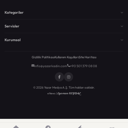
Kategoriler
Servisler
Kurumsal
Gizlilik Politikası
Kullanım Koşulları
Site Haritası
info@yazarkadin.com
+90 501 379 08 08
© 2026 Yazar Medya A.Ş. Tüm hakları saklıdır.
Egemen KEYDAL
eNews |