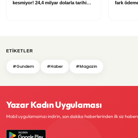
kesmiyor! 24,4 milyar dolarla tarihi
fark ödemel
rekor
ETIKETLER
#Gundem
#Haber
#Magazin
Yazar Kadın Uygulaması
Mobil uygulamamızı indirin, son dakika haberlerinden ilk siz haber