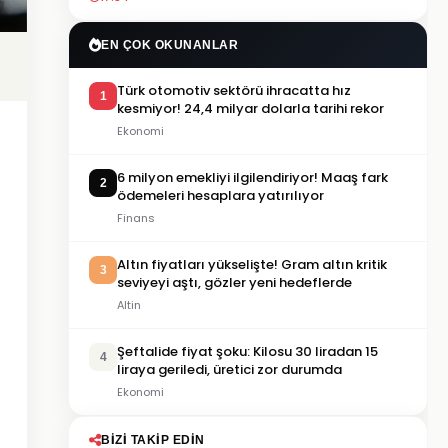
EN ÇOK OKUNANLAR
Türk otomotiv sektörü ihracatta hız
1
kesmiyor! 24,4 milyar dolarla tarihi rekor
Ekonomi
6 milyon emekliyi ilgilendiriyor! Maaş fark
2
ödemeleri hesaplara yatırılıyor
Finans
Altın fiyatları yükselişte! Gram altın kritik
3
seviyeyi aştı, gözler yeni hedeflerde
Altin
Şeftalide fiyat şoku: Kilosu 30 liradan 15
4
liraya geriledi, üretici zor durumda
Ekonomi
BIZI TAKIP EDIN