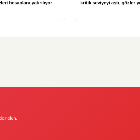
eri hesaplara yatırılıyor
kritik seviyeyi aştı, gözler y
hedeflerde
dar olun.