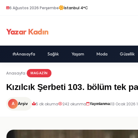
6 Ağustos 2026 Perşembe
İstanbul 4°C
Yazar Kadın
Anasayfa
Sağlık
Yaşam
Moda
Güzellik
Anasayfa
MAGAZIN
Kızılcık Şerbeti 103. bölüm tek pa
5 dk okuma
242 okunma
13 Ocak 2026 
A
Arşiv
Yayınlanma: