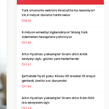
Türk otomotiv sektörü ihracatta hız kesmiyor!
24,4 milyar dolarla tarihi rekor
18:00
6 milyon emekliyi ilgilendiriyor! Maaş fark
ödemeleri hesaplara yatırılıyor
17:58
Altın fiyatları yükselişte! Gram altın kritik
seviyeyi aştı, gözler yeni hedeflerde
17:57
Şeftalide fiyat şoku: Kilosu 30 liradan 15 liraya
geriledi, üretici zor durumda
17:56
Altın fiyatları yükselişte! Gram altın 6 bin 500
lira seviyesini aştı
17:54