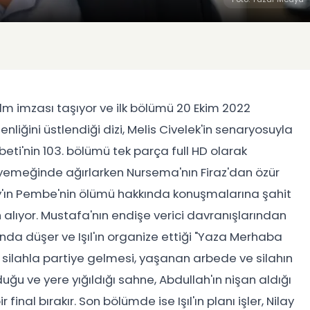
 Film imzası taşıyor ve ilk bölümü 20 Ekim 2022
liğini üstlendiği dizi, Melis Civelek'in senaryosuyla
rbeti'nin 103. bölümü tek parça full HD olarak
am yemeğinde ağırlarken Nursema'nın Firaz'dan özür
ray'ın Pembe'nin ölümü hakkında konuşmalarına şahit
 alıyor. Mustafa'nın endişe verici davranışlarından
ında düşer ve Işıl'ın organize ettiği "Yaza Merhaba
e silahla partiye gelmesi, yaşanan arbede ve silahın
duğu ve yere yığıldığı sahne, Abdullah'ın nişan aldığı
final bırakır. Son bölümde ise Işıl'ın planı işler, Nilay