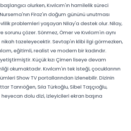
başlangıcı olurken, Kıvılcım'ın hamilelik süreci
er. Nursema'nın Firaz'ın doğum gününü unutması
 evlilik problemleri yaşayan Nilay'a destek olur. Nilay,
 ve sorunu çözer. Sönmez, Ömer ve Kıvılcım'ın aynı
nikah tazeleyecektir. Sevtap'ın klibi ilgi görmezken,
vılcım, eğitimli, realist ve modern bir kadındır.
 yetiştirmiştir. Küçük kızı Çimen liseye devam
iği okumaktadır. Kıvılcım'ın tek isteği, çocuklarının
lümleri Show TV portallarından izlenebilir. Dizinin
tar Tanrıöğen, Sıla Türkoğlu, Sibel Taşçıoğlu,
eyecan dolu dizi, izleyicileri ekran başına