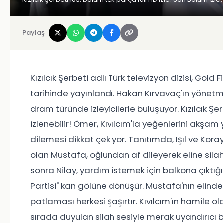
Paylaş
Kızılcık Şerbeti adlı Türk televizyon dizisi, Gold
tarihinde yayınlandı. Hakan Kırvavaç'ın yönetmen
dram türünde izleyicilerle buluşuyor. Kızılcık Şe
izlenebilir! Ömer, Kıvılcım'la yeğenlerini akş
dilemesi dikkat çekiyor. Tanıtımda, Işıl ve Ko
olan Mustafa, oğlundan af dileyerek eline silah
sonra Nilay, yardım istemek için balkona çıktığ
Partisi" kan gölüne dönüşür. Mustafa'nın elind
patlaması herkesi şaşırtır. Kıvılcım'ın hamile ol
sırada duyulan silah sesiyle merak uyandırıcı bir 