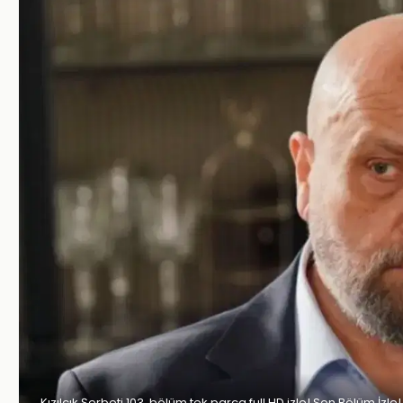
Kızılcık Şerbeti 103. bölüm tek parça full HD izle! Son Bölüm İzle!