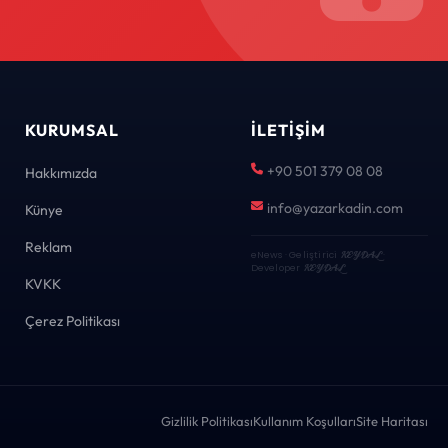
KURUMSAL
İLETIŞIM
+90 501 379 08 08
Hakkımızda
info@yazarkadin.com
Künye
Reklam
eNews · Geliştirici
KEYDAL
·
Developer
KEYDAL
KVKK
Çerez Politikası
Gizlilik Politikası
Kullanım Koşulları
Site Haritası