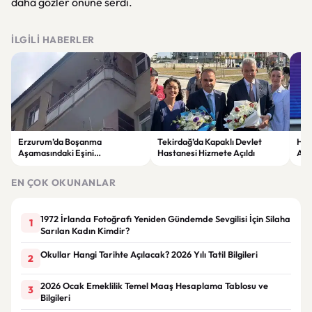
daha gözler önüne serdi.
İLGILI HABERLER
Erzurum’da Boşanma
Tekirdağ’da Kapaklı Devlet
Hak
Aşamasındaki Eşini
Hastanesi Hizmete Açıldı
Anl
Vazgeçirmek İçin Çocuklarını
Hed
Alıkoydu
EN ÇOK OKUNANLAR
1972 İrlanda Fotoğrafı Yeniden Gündemde Sevgilisi İçin Silaha
1
Sarılan Kadın Kimdir?
Okullar Hangi Tarihte Açılacak? 2026 Yılı Tatil Bilgileri
2
2026 Ocak Emeklilik Temel Maaş Hesaplama Tablosu ve
3
Bilgileri