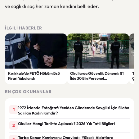
ve sağlıklı saç her zaman kendini belli eder.
İLGILI HABERLER
Kırıkkale’de FETÖ Hükümlüsü
Okullarda Güvenlik Dönemi: 81
Tru
Firari Yakalandı
İlde 30 Bin Personel
Çok
Görevlendirilecek
EN ÇOK OKUNANLAR
1972 İrlanda Fotoğrafı Yeniden Gündemde Sevgilisi İçin Silaha
1
Sarılan Kadın Kimdir?
Okullar Hangi Tarihte Açılacak? 2026 Yılı Tatil Bilgileri
2
Torba Kanun Komisyonu Onayladı: Yüksek Aidatlara