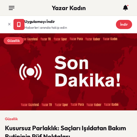
Yazar Kadın
Uygulamayı İndir
İndir
Haberleri anında takip edin
Güzellik
Güzellik
Kusursuz Parlaklık: Saçları Işıldatan Bakım
Rutininin Püf Noktaları