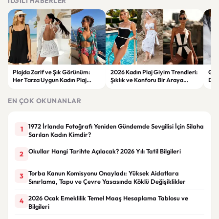
İLGILI HABERLER
Plajda Zarif ve Şık Görünüm:
2026 Kadın Plaj Giyim Trendleri:
Güz
Her Tarza Uygun Kadın Plaj
Şıklık ve Konforu Bir Araya
Dön
Giyim Önerileri
Getiren Modeller
Bakı
Çöz
EN ÇOK OKUNANLAR
1972 İrlanda Fotoğrafı Yeniden Gündemde Sevgilisi İçin Silaha
1
Sarılan Kadın Kimdir?
Okullar Hangi Tarihte Açılacak? 2026 Yılı Tatil Bilgileri
2
Torba Kanun Komisyonu Onayladı: Yüksek Aidatlara
3
Sınırlama, Tapu ve Çevre Yasasında Köklü Değişiklikler
2026 Ocak Emeklilik Temel Maaş Hesaplama Tablosu ve
4
Bilgileri