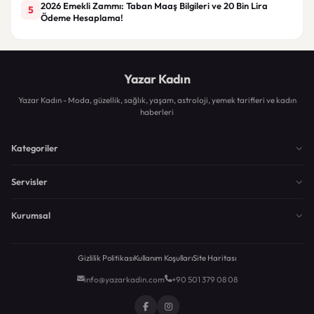
2026 Emekli Zammı: Taban Maaş Bilgileri ve 20 Bin Lira
5
Ödeme Hesaplama!
Yazar Kadın
Yazar Kadın - Moda, güzellik, sağlık, yaşam, astroloji, yemek tarifleri ve kadın
haberleri
Kategoriler
Servisler
Kurumsal
Gizlilik Politikası
Kullanım Koşulları
Site Haritası
info@yazarkadin.com
+90 501 379 08 08