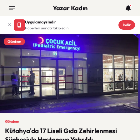
Yazar Kadın
Uygulamayı İndir
İndir
Haberleri anında takip edin
Gündem
Gündem
Kütahya'da 17 Liseli Gıda Zehirlenmesi
Şüphesiyle Hastaneye Yatırıldı