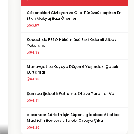
Gözenekleri Gizleyen ve Cildi Pürüzsüzleştiren En
Etkili Makyaj Bazı Önerileri
03:57
Kocaeli’de FETÖ Hükümlüsü Eski Kıdemli Albay
Yakalandı
04:39
Manavgat’ta Kuyuya Düşen 6 Yaşındaki Çocuk
Kurtarıldı
04:35
Şam’da Şiddetli Patlama: Ölü ve Yaralılar Var
04:31
Alexander Sörloth İçin Süper Lig İddiası: Atletico
Madrid’in Bonservis Talebi Ortaya Çıktı
04:26