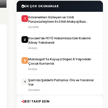
EN ÇOK OKUNANLAR
Gözenekleri Gizleyen ve Cildi
1
Pürüzsüzleştiren En Etkili Makyaj Bazı
Önerileri
Güzellik
Kocaeli’de FETÖ Hükümlüsü Eski Kıdemli
2
Albay Yakalandı
Asayis
Manavgat’ta Kuyuya Düşen 6 Yaşındaki
3
Çocuk Kurtarıldı
Asayis
Şam’da Şiddetli Patlama: Ölü ve Yaralılar
4
Var
Gündem
BIZI TAKIP EDIN