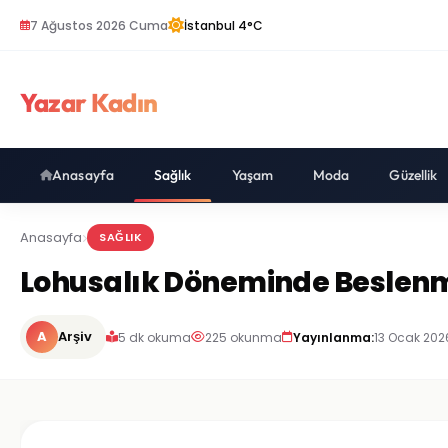
7 Ağustos 2026 Cuma
İstanbul 4°C
Yazar Kadın
Anasayfa
Sağlık
Yaşam
Moda
Güzellik
Anasayfa
SAĞLIK
Lohusalık Döneminde Beslenm
A
Arşiv
5 dk okuma
225 okunma
Yayınlanma:
13 Ocak 202