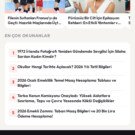
Filenin Sultanları Fransa’yı da
Pürüzsüz Bir Cilt İçin Epilasyon
Tra
Geçti: Hazırlık Maçlarında Üçte
Rehberi: En Etkili Yöntemler ve
Sal
Üç Yaptı
Dikkat Edilmesi Gerekenler
Rüy
EN ÇOK OKUNANLAR
1972 İrlanda Fotoğrafı Yeniden Gündemde Sevgilisi İçin Silaha
1
Sarılan Kadın Kimdir?
Okullar Hangi Tarihte Açılacak? 2026 Yılı Tatil Bilgileri
2
2026 Ocak Emeklilik Temel Maaş Hesaplama Tablosu ve
3
Bilgileri
Torba Kanun Komisyonu Onayladı: Yüksek Aidatlara
4
Sınırlama, Tapu ve Çevre Yasasında Köklü Değişiklikler
2026 Emekli Zammı: Taban Maaş Bilgileri ve 20 Bin Lira
5
Ödeme Hesaplama!