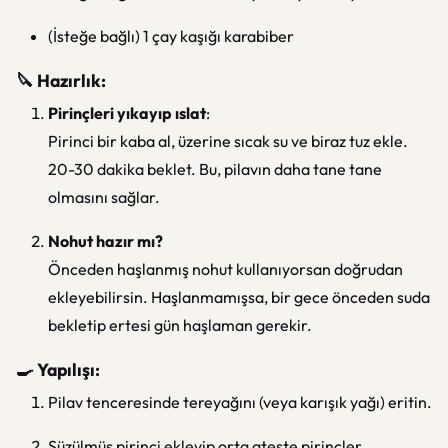
(İsteğe bağlı) 1 çay kaşığı karabiber
🔪 Hazırlık:
Pirinçleri yıkayıp ıslat
:
Pirinci bir kaba al, üzerine sıcak su ve biraz tuz ekle.
20-30 dakika beklet. Bu, pilavın daha tane tane
olmasını sağlar.
Nohut hazır mı?
Önceden haşlanmış nohut kullanıyorsan doğrudan
ekleyebilirsin. Haşlanmamışsa, bir gece önceden suda
bekletip ertesi gün haşlaman gerekir.
🍳 Yapılışı:
Pilav tenceresinde tereyağını (veya karışık yağı) eritin.
Süzülmüş pirinci ekleyip orta ateşte pirinçler