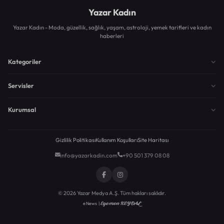
Yazar Kadın
Yazar Kadın - Moda, güzellik, sağlık, yaşam, astroloji, yemek tarifleri ve kadın
haberleri
Kategoriler
Servisler
Kurumsal
Gizlilik Politikası
Kullanım Koşulları
Site Haritası
info@yazarkadin.com
+90 501 379 08 08
© 2026 Yazar Medya A.Ş. Tüm hakları saklıdır.
Egemen KEYDAL
eNews |