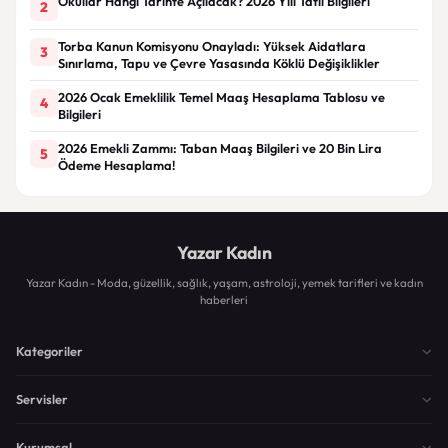
Okullar Hangi Tarihte Açılacak? 2026 Yılı Tatil Bilgileri
2
Torba Kanun Komisyonu Onayladı: Yüksek Aidatlara
3
Sınırlama, Tapu ve Çevre Yasasında Köklü Değişiklikler
2026 Ocak Emeklilik Temel Maaş Hesaplama Tablosu ve
4
Bilgileri
2026 Emekli Zammı: Taban Maaş Bilgileri ve 20 Bin Lira
5
Ödeme Hesaplama!
Yazar Kadın
Yazar Kadın - Moda, güzellik, sağlık, yaşam, astroloji, yemek tarifleri ve kadın
haberleri
Kategoriler
Servisler
Kurumsal