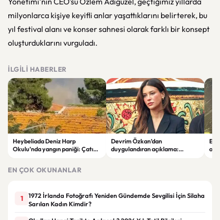
Yönetimi'nin CEO'su Özlem Adıgüzel, geçtiğimiz yıllarda
milyonlarca kişiye keyifli anlar yaşattıklarını belirterek, bu
yıl festival alanı ve konser sahnesi olarak farklı bir konsept
oluşturduklarını vurguladı.
İLGILI HABERLER
Heybeliada Deniz Harp
Devrim Özkan’dan
Edi
Okulu’nda yangın paniği: Çatıda
duygulandıran açıklama:
ope
büyük hasar oluştu
“Babaannemi kaybettim”
tut
EN ÇOK OKUNANLAR
1972 İrlanda Fotoğrafı Yeniden Gündemde Sevgilisi İçin Silaha
1
Sarılan Kadın Kimdir?