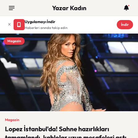
Yazar Kadın
Uygulamayı İndir
İndir
Haberleri anında takip edin
Magazin
Magazin
Lopez İstanbul'da! Sahne hazırlıkları
tamamlandı, kablolar uzun mesafeleri aştı