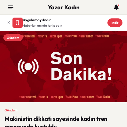
Yazar Kadın
Uygulamayı İndir
İndir
Haberleri anında takip edin
Gündem
Gündem
Makinistin dikkati sayesinde kadın tren
peronunda kurtuldu