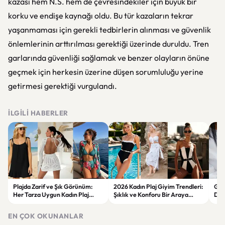
kazası hem N.S. hem de çevresindekiler için büyük bir
korku ve endişe kaynağı oldu. Bu tür kazaların tekrar
yaşanmaması için gerekli tedbirlerin alınması ve güvenlik
önlemlerinin arttırılması gerektiği üzerinde duruldu. Tren
garlarında güvenliği sağlamak ve benzer olayların önüne
geçmek için herkesin üzerine düşen sorumluluğu yerine
getirmesi gerektiği vurgulandı.
İLGILI HABERLER
Plajda Zarif ve Şık Görünüm:
2026 Kadın Plaj Giyim Trendleri:
Güz
Her Tarza Uygun Kadın Plaj
Şıklık ve Konforu Bir Araya
Dön
Giyim Önerileri
Getiren Modeller
Bakı
Çöz
EN ÇOK OKUNANLAR