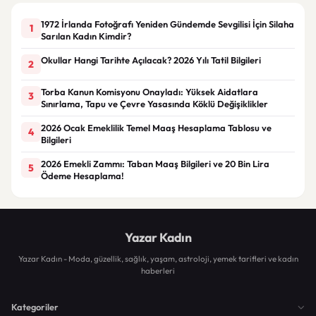
1972 İrlanda Fotoğrafı Yeniden Gündemde Sevgilisi İçin Silaha
1
Sarılan Kadın Kimdir?
Okullar Hangi Tarihte Açılacak? 2026 Yılı Tatil Bilgileri
2
Torba Kanun Komisyonu Onayladı: Yüksek Aidatlara
3
Sınırlama, Tapu ve Çevre Yasasında Köklü Değişiklikler
2026 Ocak Emeklilik Temel Maaş Hesaplama Tablosu ve
4
Bilgileri
2026 Emekli Zammı: Taban Maaş Bilgileri ve 20 Bin Lira
5
Ödeme Hesaplama!
Yazar Kadın
Yazar Kadın - Moda, güzellik, sağlık, yaşam, astroloji, yemek tarifleri ve kadın
haberleri
Kategoriler