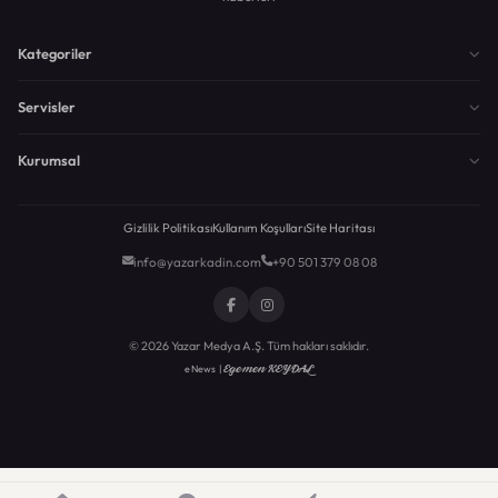
Kategoriler
Servisler
Kurumsal
Gizlilik Politikası
Kullanım Koşulları
Site Haritası
info@yazarkadin.com
+90 501 379 08 08
© 2026 Yazar Medya A.Ş. Tüm hakları saklıdır.
Egemen KEYDAL
eNews |