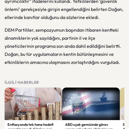
ayrımcılıktır” ifadelerini kullandı. Yetkililerden ‘güvenlik
önlemi’ gerekçesiyle girişin engellendiğini belirten Doğan,
ellerinde kanıtlar olduğunu da sözlerine ekledi.
DEM Partililer, sempozyumun başından itibaren kentteki
dinamiklerin yok sayıldığını, partinin il ve ilçe
yöneticilerinin programa son anda dahil edildiğini belirtti.
Doğan, bu tür uygulamaların kentin bütünleşmesini ve
etkinliklerin amacına ulaşmasını zorlaştırdığını vurguladı.
İLGILI HABERLER
Enflasyonda tek hane hedefi
ABD uçak gemisinde görev
Sel