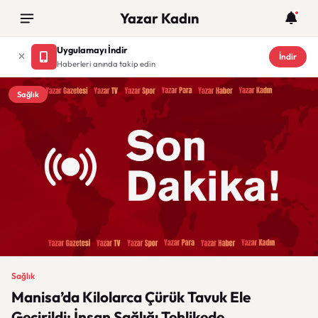
Yazar Kadın
Uygulamayı İndir
İndir
Haberleri anında takip edin
Sağlık
Sağlık
Manisa’da Kilolarca Çürük Tavuk Ele
Geçirildi: İnsan Sağlığı Tehlikede