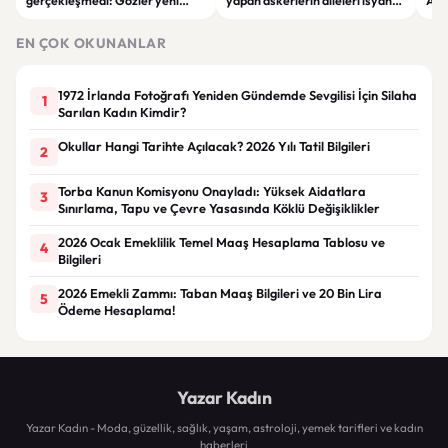
gerçekleşmedi: Gözler yeni
yapan askerlerin aileleri isyan
Ada
ekonomi adımlarında
etti: "Dayanacak güçleri
"Bö
kalmadı"
EN ÇOK OKUNANLAR
1972 İrlanda Fotoğrafı Yeniden Gündemde Sevgilisi İçin Silaha
1
Sarılan Kadın Kimdir?
Okullar Hangi Tarihte Açılacak? 2026 Yılı Tatil Bilgileri
2
Torba Kanun Komisyonu Onayladı: Yüksek Aidatlara
3
Sınırlama, Tapu ve Çevre Yasasında Köklü Değişiklikler
2026 Ocak Emeklilik Temel Maaş Hesaplama Tablosu ve
4
Bilgileri
2026 Emekli Zammı: Taban Maaş Bilgileri ve 20 Bin Lira
5
Ödeme Hesaplama!
Yazar Kadın
Yazar Kadın - Moda, güzellik, sağlık, yaşam, astroloji, yemek tarifleri ve kadın
haberleri