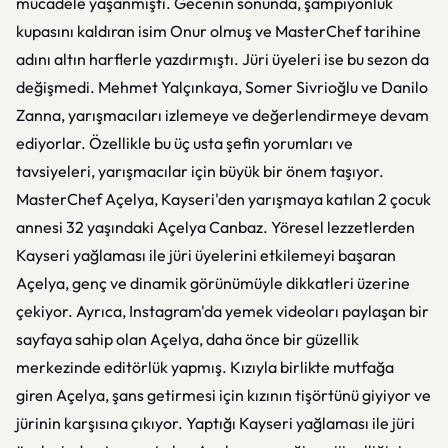
mücadele yaşanmıştı. Gecenin sonunda, şampiyonluk
kupasını kaldıran isim Onur olmuş ve MasterChef tarihine
adını altın harflerle yazdırmıştı. Jüri üyeleri ise bu sezon da
değişmedi. Mehmet Yalçınkaya, Somer Sivrioğlu ve Danilo
Zanna, yarışmacıları izlemeye ve değerlendirmeye devam
ediyorlar. Özellikle bu üç usta şefin yorumları ve
tavsiyeleri, yarışmacılar için büyük bir önem taşıyor.
MasterChef Açelya, Kayseri'den yarışmaya katılan 2 çocuk
annesi 32 yaşındaki Açelya Canbaz. Yöresel lezzetlerden
Kayseri yağlaması ile jüri üyelerini etkilemeyi başaran
Açelya, genç ve dinamik görünümüyle dikkatleri üzerine
çekiyor. Ayrıca, Instagram'da yemek videoları paylaşan bir
sayfaya sahip olan Açelya, daha önce bir güzellik
merkezinde editörlük yapmış. Kızıyla birlikte mutfağa
giren Açelya, şans getirmesi için kızının tişörtünü giyiyor ve
jürinin karşısına çıkıyor. Yaptığı Kayseri yağlaması ile jüri