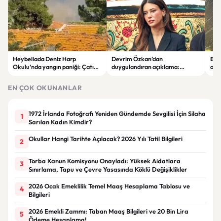
Heybeliada Deniz Harp
Devrim Özkan’dan
Edi
Okulu’nda yangın paniği: Çatıda
duygulandıran açıklama:
ope
büyük hasar oluştu
“Babaannemi kaybettim”
tut
EN ÇOK OKUNANLAR
1972 İrlanda Fotoğrafı Yeniden Gündemde Sevgilisi İçin Silaha
1
Sarılan Kadın Kimdir?
Okullar Hangi Tarihte Açılacak? 2026 Yılı Tatil Bilgileri
2
Torba Kanun Komisyonu Onayladı: Yüksek Aidatlara
3
Sınırlama, Tapu ve Çevre Yasasında Köklü Değişiklikler
2026 Ocak Emeklilik Temel Maaş Hesaplama Tablosu ve
4
Bilgileri
2026 Emekli Zammı: Taban Maaş Bilgileri ve 20 Bin Lira
5
Ödeme Hesaplama!