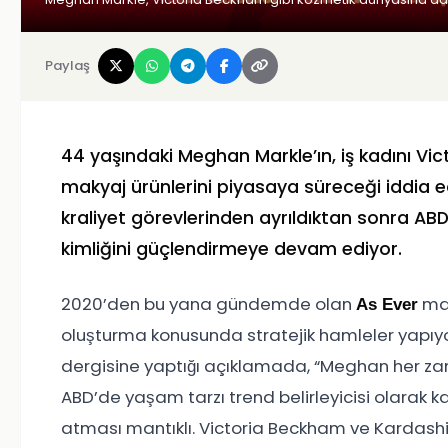
Paylaş
44 yaşındaki Meghan Markle’ın, iş kadını Vic
makyaj ürünlerini piyasaya süreceği iddia ed
kraliyet görevlerinden ayrıldıktan sonra AB
kimliğini güçlendirmeye devam ediyor.
2020’den bu yana gündemde olan
mar
As Ever
oluşturma konusunda stratejik hamleler yapıyo
dergisine yaptığı açıklamada, “Meghan her za
ABD’de yaşam tarzı trend belirleyicisi olarak k
atması mantıklı. Victoria Beckham ve Kardashian