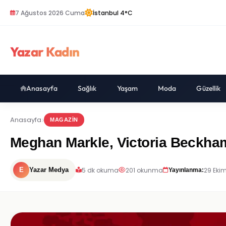
7 Ağustos 2026 Cuma
İstanbul 4°C
Yazar Kadın
Anasayfa
Sağlık
Yaşam
Moda
Güzellik
Anasayfa
MAGAZIN
Meghan Markle, Victoria Beckham
5 dk okuma
201 okunma
29 Ekim
E
Yazar Medya
Yayınlanma: