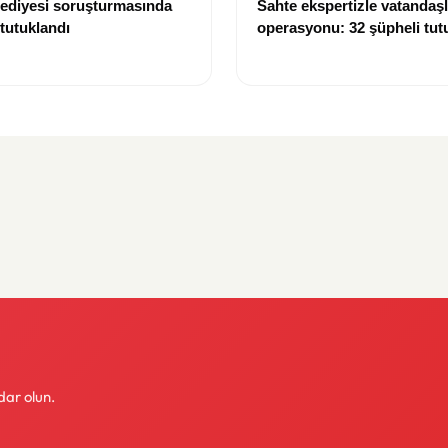
lediyesi soruşturmasında
Sahte ekspertizle vatandaşl
 tutuklandı
operasyonu: 32 şüpheli tut
dar olun.