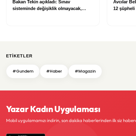
Bakan Tekin açıkladı: Sınav
Avcılar Be
sisteminde değişiklik olmayacak,
12 şüpheli
sorular yeni müfredata göre
hazırlanacak
ETIKETLER
#Gundem
#Haber
#Magazin
Yazar Kadın Uygulaması
Mobil uygulamamızı indirin, son dakika haberlerinden ilk siz haber