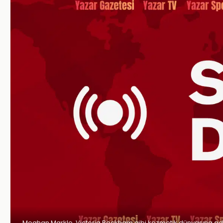
Meghan Markle, Victoria Beckham gibi kozmetik dünyasına ad