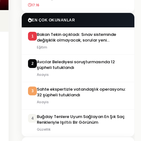
17:16
EN ÇOK OKUNANLAR
Bakan Tekin açıkladı: Sınav sisteminde
1
değişiklik olmayacak, sorular yeni
müfredata göre hazırlanacak
Eğitim
Avcılar Belediyesi soruşturmasında 12
2
şüpheli tutuklandı
Asayis
Sahte ekspertizle vatandaşlık operasyonu:
3
32 şüpheli tutuklandı
Asayis
Buğday Tenlere Uyum Sağlayan En Şık Saç
4
Renkleriyle Işıltılı Bir Görünüm
Güzellik