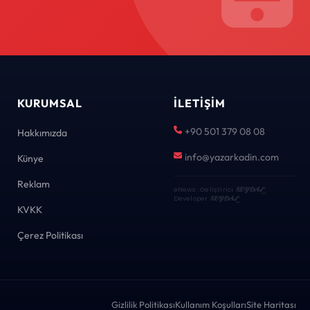
KURUMSAL
İLETIŞIM
+90 501 379 08 08
Hakkımızda
info@yazarkadin.com
Künye
Reklam
eNews · Geliştirici
KEYDAL
·
Developer
KEYDAL
KVKK
Çerez Politikası
Gizlilik Politikası
Kullanım Koşulları
Site Haritası