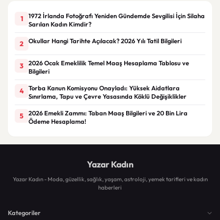
1972 İrlanda Fotoğrafı Yeniden Gündemde Sevgilisi İçin Silaha
1
Sarılan Kadın Kimdir?
Okullar Hangi Tarihte Açılacak? 2026 Yılı Tatil Bilgileri
2
2026 Ocak Emeklilik Temel Maaş Hesaplama Tablosu ve
3
Bilgileri
Torba Kanun Komisyonu Onayladı: Yüksek Aidatlara
4
Sınırlama, Tapu ve Çevre Yasasında Köklü Değişiklikler
2026 Emekli Zammı: Taban Maaş Bilgileri ve 20 Bin Lira
5
Ödeme Hesaplama!
Yazar Kadın
Yazar Kadın - Moda, güzellik, sağlık, yaşam, astroloji, yemek tarifleri ve kadın
haberleri
Kategoriler