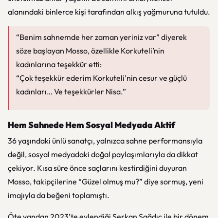
alanındaki binlerce kişi tarafından alkış yağmuruna tutuldu.
“Benim sahnemde her zaman yeriniz var”
diyerek
söze başlayan Mosso, özellikle Korkuteli’nin
kadınlarına teşekkür etti:
“Çok teşekkür ederim Korkuteli'nin cesur ve güçlü
kadınları… Ve teşekkürler Nisa.”
Hem Sahnede Hem Sosyal Medyada Aktif
36 yaşındaki ünlü sanatçı, yalnızca sahne performansıyla
değil, sosyal medyadaki doğal paylaşımlarıyla da dikkat
çekiyor. Kısa süre önce saçlarını kestirdiğini duyuran
Mosso, takipçilerine “Güzel olmuş mu?” diye sormuş, yeni
imajıyla da beğeni toplamıştı.
Öte yandan 2023’te evlendiği Serkan Sağdıç ile bir dönem