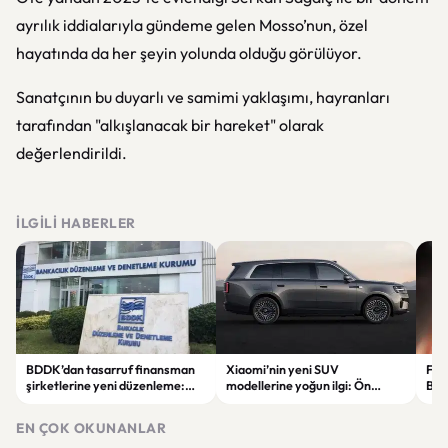
ayrılık iddialarıyla gündeme gelen Mosso’nun, özel
hayatında da her şeyin yolunda olduğu görülüyor.
Sanatçının bu duyarlı ve samimi yaklaşımı, hayranları
tarafından "alkışlanacak bir hareket" olarak
değerlendirildi.
İLGILI HABERLER
BDDK’dan tasarruf finansman
Xiaomi’nin yeni SUV
Fati
şirketlerine yeni düzenleme:
modellerine yoğun ilgi: Ön
Beş
Sözleşme limitleri değişti
siparişler 100 bini geçti
ser
göre
EN ÇOK OKUNANLAR