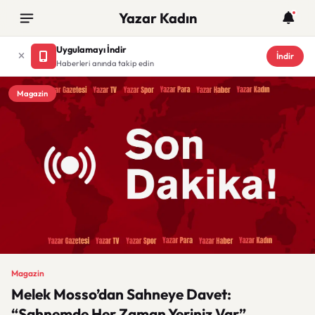
Yazar Kadın
Uygulamayı İndir
İndir
Haberleri anında takip edin
Magazin
Magazin
Melek Mosso’dan Sahneye Davet:
“Sahnemde Her Zaman Yeriniz Var”