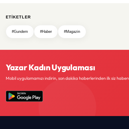
ETIKETLER
#Gundem
#Haber
#Magazin
Yazar Kadın Uygulaması
Mobil uygulamamızı indirin, son dakika haberlerinden ilk siz haber