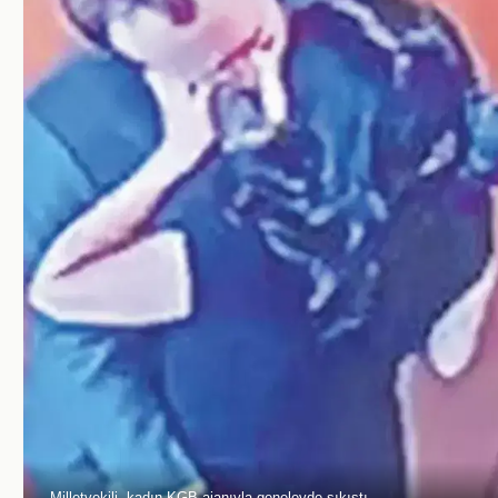
Milletvekili, kadın KGB ajanıyla genelevde sıkıştı