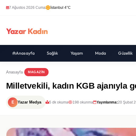
7 Ağustos 2026 Cuma
İstanbul 4°C
Yazar Kadın
Anasayfa
Sağlık
Yaşam
Moda
Güzellik
Anasayfa
MAGAZIN
Milletvekili, kadın KGB ajanıyla g
E
Yazar Medya
5 dk okuma
198 okunma
Yayınlanma:
20 Şubat 2