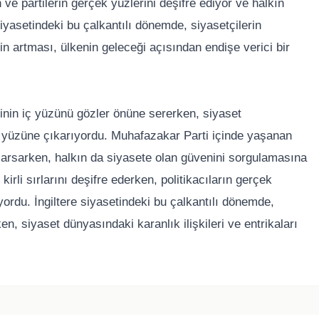
ve partilerin gerçek yüzlerini deşifre ediyor ve halkın
siyasetindeki bu çalkantılı dönemde, siyasetçilerin
n artması, ülkenin geleceği açısından endişe verici bir
etinin iç yüzünü gözler önüne sererken, siyaset
gün yüzüne çıkarıyordu. Muhafazakar Parti içinde yaşanan
 sarsarken, halkın da siyasete olan güvenini sorgulamasına
irli sırlarını deşifre ederken, politikacıların gerçek
yordu. İngiltere siyasetindeki bu çalkantılı dönemde,
en, siyaset dünyasındaki karanlık ilişkileri ve entrikaları