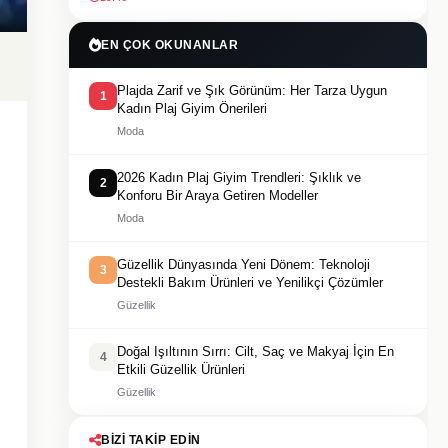
EN ÇOK OKUNANLAR
Plajda Zarif ve Şık Görünüm: Her Tarza Uygun
1
Kadın Plaj Giyim Önerileri
Moda
2026 Kadın Plaj Giyim Trendleri: Şıklık ve
2
Konforu Bir Araya Getiren Modeller
Moda
Güzellik Dünyasında Yeni Dönem: Teknoloji
3
Destekli Bakım Ürünleri ve Yenilikçi Çözümler
Güzellik
Doğal Işıltının Sırrı: Cilt, Saç ve Makyaj İçin En
4
Etkili Güzellik Ürünleri
Güzellik
BIZI TAKIP EDIN