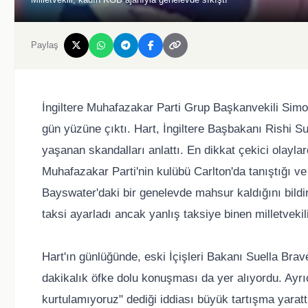
Paylaş
İngiltere Muhafazakar Parti Grup Başkanvekili Simo
gün yüzüne çıktı. Hart, İngiltere Başbakanı Rishi Su
yaşanan skandalları anlattı. En dikkat çekici olaylard
Muhafazakar Parti'nin kulübü Carlton'da tanıştığı 
Bayswater'daki bir genelevde mahsur kaldığını bildir
taksi ayarladı ancak yanlış taksiye binen milletvekil
Hart'ın günlüğünde, eski İçişleri Bakanı Suella Bra
dakikalık öfke dolu konuşması da yer alıyordu. Ayr
kurtulamıyoruz" dediği iddiası büyük tartışma yarattı.