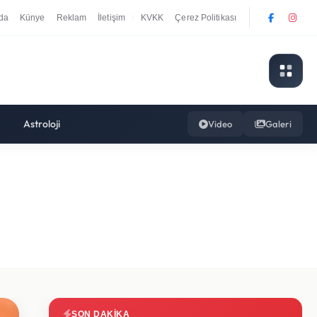
da
Künye
Reklam
İletişim
KVKK
Çerez Politikası
|
Astroloji
Video
Galeri
SON DAKIKA