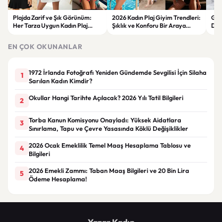
Plajda Zarif ve Şık Görünüm:
2026 Kadın Plaj Giyim Trendleri:
Güz
Her Tarza Uygun Kadın Plaj
Şıklık ve Konforu Bir Araya
Dön
Giyim Önerileri
Getiren Modeller
Bakı
Çöz
EN ÇOK OKUNANLAR
1972 İrlanda Fotoğrafı Yeniden Gündemde Sevgilisi İçin Silaha
1
Sarılan Kadın Kimdir?
Okullar Hangi Tarihte Açılacak? 2026 Yılı Tatil Bilgileri
2
Torba Kanun Komisyonu Onayladı: Yüksek Aidatlara
3
Sınırlama, Tapu ve Çevre Yasasında Köklü Değişiklikler
2026 Ocak Emeklilik Temel Maaş Hesaplama Tablosu ve
4
Bilgileri
2026 Emekli Zammı: Taban Maaş Bilgileri ve 20 Bin Lira
5
Ödeme Hesaplama!