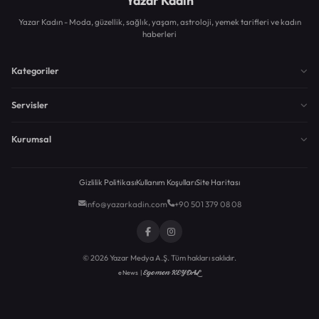
Yazar Kadın
Yazar Kadın - Moda, güzellik, sağlık, yaşam, astroloji, yemek tarifleri ve kadın
haberleri
Kategoriler
Servisler
Kurumsal
Gizlilik Politikası
Kullanım Koşulları
Site Haritası
info@yazarkadin.com
+90 501 379 08 08
© 2026 Yazar Medya A.Ş. Tüm hakları saklıdır.
Egemen KEYDAL
eNews |